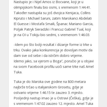
Nastupio je i Nijel Amos iz Bocvane, koji je u
olimpijskom finalu bio osmi, s vremenom 1:44.41.
Također nastupila su još dvojica Kenijaca, Collins
Kipruto i Michael Saruni, zatim Marokanci Abdelati
El Guesse i Mostafa Smaili, Španac Mariano Garcia,
Poljak Patryk Sieradzki i Francuz Gabriel Tual, koji
je na OI u Tokiju bio sedmi, s vremenom 1:46.03.
-Idem po što bolji rezultat i dizanje forme iz trke u
trku. Ovako jaka konkurencija je dovoljan motiv da
dam sve od sebe i da istrčim dobro vrijeme.
Idemo jako, sa vjerom u Boga”, poručio je u objavi
na svom Facebook profilu uoči same trke naš Amel
Tuka.
Tuka je do Maroka ove godine na 800 metara
najbrže trčao u italijanskom Grosetu, gdje je
ostvario vrijeme 1:46.15 te zauzeo 3. mjesto.
Posljednji nastup imao je u Ostravi (Češka), gdje je
s vremenom 1:47.02 zauzeo 12. mjesto. Amel Tuka