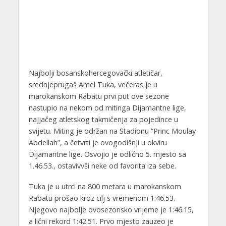
Najbolji bosanskohercegovački atletičar,
srednjeprugaš Amel Tuka, večeras je u
marokanskom Rabatu prvi put ove sezone
nastupio na nekom od mitinga Dijamantne lige,
najjačeg atletskog takmičenja za pojedince u
svijetu. Miting je održan na Stadionu “Princ Moulay
Abdellah”, a četvrti je ovogodišnji u okviru
Dijamantne lige. Osvojio je odlično 5. mjesto sa
1.46.53., ostavivvši neke od favorita iza sebe.
Tuka je u utrci na 800 metara u marokanskom
Rabatu prošao kroz cilj s vremenom 1:46.53.
Njegovo najbolje ovosezonsko vrijeme je 1:46.15,
a lični rekord 1:42.51. Prvo mjesto zauzeo je