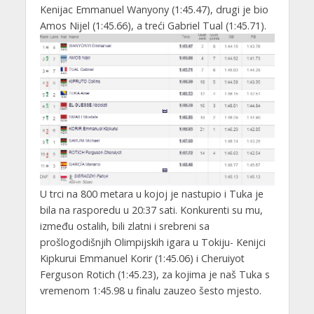
Kenijac Emmanuel Wanyony (1:45.47), drugi je bio
Amos Nijel (1:45.66), a treći Gabriel Tual (1:45.71).
U trci na 800 metara u kojoj je nastupio i Tuka je
bila na rasporedu u 20:37 sati. Konkurenti su mu,
između ostalih, bili zlatni i srebreni sa
prošlogodišnjih Olimpijskih igara u Tokiju- Kenijci
Kipkurui Emmanuel Korir (1:45.06) i Cheruiyot
Ferguson Rotich (1:45.23), za kojima je naš Tuka s
vremenom 1:45.98 u finalu zauzeo šesto mjesto.