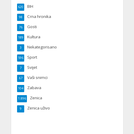
BIH
620
Crna hronika
98
Gosti
76
Kultura
189
Nekategorisano
3
Sport
596
Svijet
7
Vaši snimci
67
Zabava
104
Zenica
1.896
Zenica uživo
9