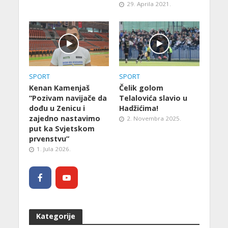
29. Aprila 2021.
SPORT
SPORT
Kenan Kamenjaš
Čelik golom
“Pozivam navijače da
Telalovića slavio u
dođu u Zenicu i
Hadžićima!
zajedno nastavimo
2. Novembra 2025.
put ka Svjetskom
prvenstvu”
1. Jula 2026.
Kategorije