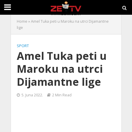
Home
»
Amel Tuka peti u Maroku na utrci Dijamantne
lige
SPORT
Amel Tuka peti u
Maroku na utrci
Dijamantne lige
5. Juna 2022.
2 Min Read