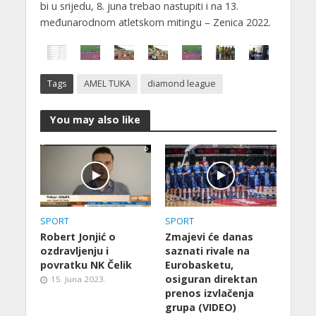
bi u srijedu, 8. juna trebao nastupiti i na 13.
međunarodnom atletskom mitingu – Zenica 2022.
Tags
AMEL TUKA
diamond league
You may also like
SPORT
SPORT
Robert Jonjić o
Zmajevi će danas
ozdravljenju i
saznati rivale na
povratku NK Čelik
Eurobasketu,
osiguran direktan
15. Juna 2023.
prenos izvlačenja
grupa (VIDEO)