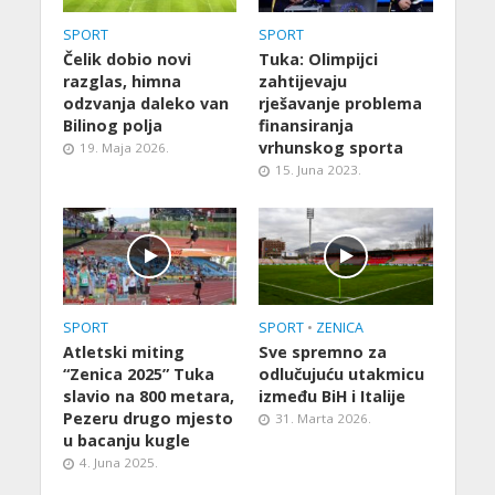
SPORT
SPORT
Čelik dobio novi
Tuka: Olimpijci
razglas, himna
zahtijevaju
odzvanja daleko van
rješavanje problema
Bilinog polja
finansiranja
vrhunskog sporta
19. Maja 2026.
15. Juna 2023.
SPORT
SPORT
•
ZENICA
Atletski miting
Sve spremno za
“Zenica 2025” Tuka
odlučujuću utakmicu
slavio na 800 metara,
između BiH i Italije
Pezeru drugo mjesto
31. Marta 2026.
u bacanju kugle
4. Juna 2025.