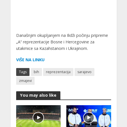
Današnjim okupljanjem na Ilidži počinju pripreme
„A“ reprezentacije Bosne i Hercegovine za
utakmice sa Kazahstanom i Ukrajinom.
VIŠE NA LINKU
Tags
bih
reprezentacija
sarajevo
zmajevi
You may also like