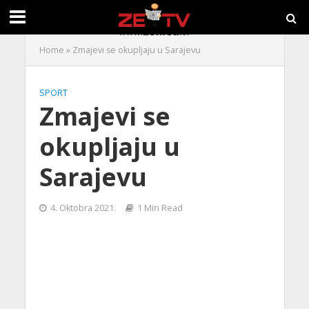
Home
»
Zmajevi se okupljaju u Sarajevu
SPORT
Zmajevi se
okupljaju u
Sarajevu
4. Oktobra 2021.
1 Min Read