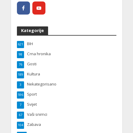
Kategorije
BIH
621
Crna hronika
98
Gosti
76
Kultura
189
Nekategorisano
3
Sport
596
Svijet
7
Vaši snimci
67
Zabava
104