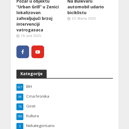
Požar u objektu
Na Bulevaru
“Urban Grill” u Zenici
automobil udario
lokalizovan
biciklistu
zahvaljujući brzoj
23. Marta 2025.
intervenciji
vatrogasaca
18. Jula 2025.
Kategorije
BIH
621
Crna hronika
98
Gosti
76
Kultura
189
Nekategorisano
3