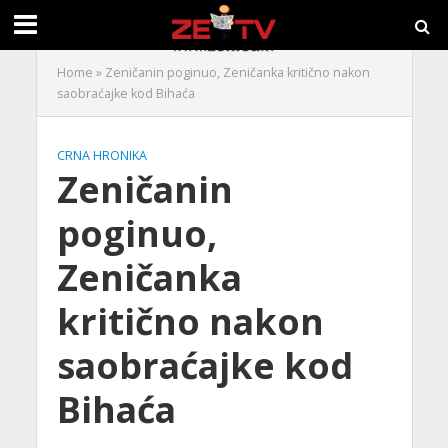
Home
»
Zeničanin poginuo, Zeničanka kritično nakon
saobraćajke kod Bihaća
CRNA HRONIKA
Zeničanin
poginuo,
Zeničanka
kritično nakon
saobraćajke kod
Bihaća