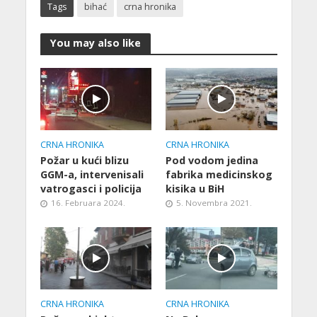
Tags
bihać
crna hronika
You may also like
CRNA HRONIKA
CRNA HRONIKA
Požar u kući blizu
Pod vodom jedina
GGM-a, intervenisali
fabrika medicinskog
vatrogasci i policija
kisika u BiH
16. Februara 2024.
5. Novembra 2021.
CRNA HRONIKA
CRNA HRONIKA