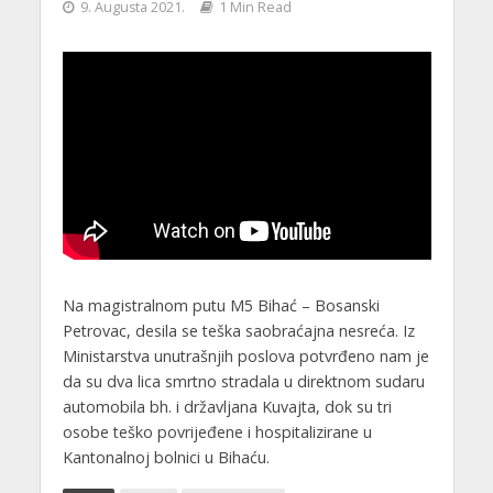
9. Augusta 2021.
1 Min Read
Na magistralnom putu M5 Bihać – Bosanski
Petrovac, desila se teška saobraćajna nesreća. Iz
Ministarstva unutrašnjih poslova potvrđeno nam je
da su dva lica smrtno stradala u direktnom sudaru
automobila bh. i državljana Kuvajta, dok su tri
osobe teško povrijeđene i hospitalizirane u
Kantonalnoj bolnici u Bihaću.