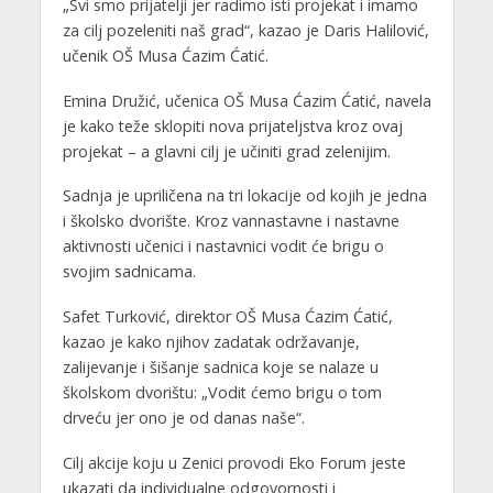
„Svi smo prijatelji jer radimo isti projekat i imamo
za cilj pozeleniti naš grad“, kazao je Daris Halilović,
učenik OŠ Musa Ćazim Ćatić.
Emina Družić, učenica OŠ Musa Ćazim Ćatić, navela
je kako teže sklopiti nova prijateljstva kroz ovaj
projekat – a glavni cilj je učiniti grad zelenijim.
Sadnja je upriličena na tri lokacije od kojih je jedna
i školsko dvorište. Kroz vannastavne i nastavne
aktivnosti učenici i nastavnici vodit će brigu o
svojim sadnicama.
Safet Turković, direktor OŠ Musa Ćazim Ćatić,
kazao je kako njihov zadatak održavanje,
zalijevanje i šišanje sadnica koje se nalaze u
školskom dvorištu: „Vodit ćemo brigu o tom
drveću jer ono je od danas naše“.
Cilj akcije koju u Zenici provodi Eko Forum jeste
ukazati da individualne odgovornosti i