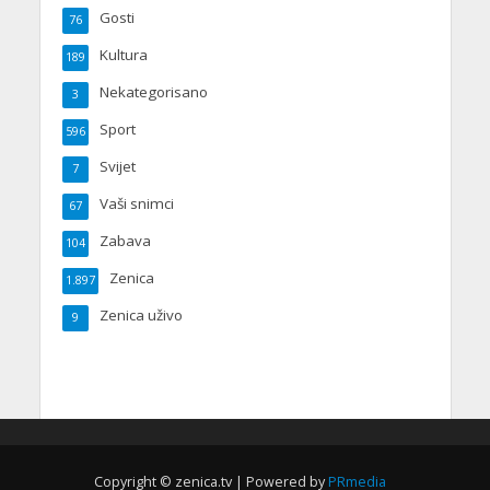
Gosti
76
Kultura
189
Nekategorisano
3
Sport
596
Svijet
7
Vaši snimci
67
Zabava
104
Zenica
1.897
Zenica uživo
9
Copyright © zenica.tv | Powered by
PRmedia