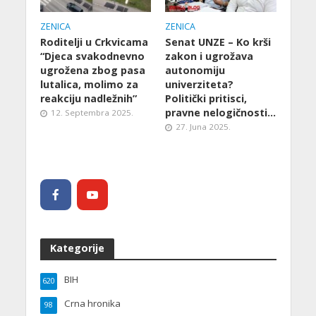
ZENICA
ZENICA
Roditelji u Crkvicama
Senat UNZE – Ko krši
“Djeca svakodnevno
zakon i ugrožava
ugrožena zbog pasa
autonomiju
lutalica, molimo za
univerziteta?
reakciju nadležnih”
Politički pritisci,
pravne nelogičnosti…
12. Septembra 2025.
27. Juna 2025.
Kategorije
BIH
620
Crna hronika
98