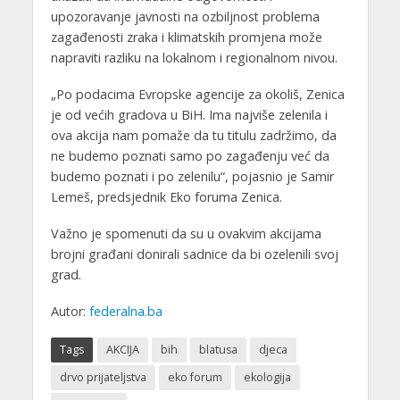
upozoravanje javnosti na ozbiljnost problema
zagađenosti zraka i klimatskih promjena može
napraviti razliku na lokalnom i regionalnom nivou.
„Po podacima Evropske agencije za okoliš, Zenica
je od većih gradova u BiH. Ima najviše zelenila i
ova akcija nam pomaže da tu titulu zadržimo, da
ne budemo poznati samo po zagađenju već da
budemo poznati i po zelenilu“, pojasnio je Samir
Lemeš, predsjednik Eko foruma Zenica.
Važno je spomenuti da su u ovakvim akcijama
brojni građani donirali sadnice da bi ozelenili svoj
grad.
Autor:
federalna.ba
Tags
AKCIJA
bih
blatusa
djeca
drvo prijateljstva
eko forum
ekologija