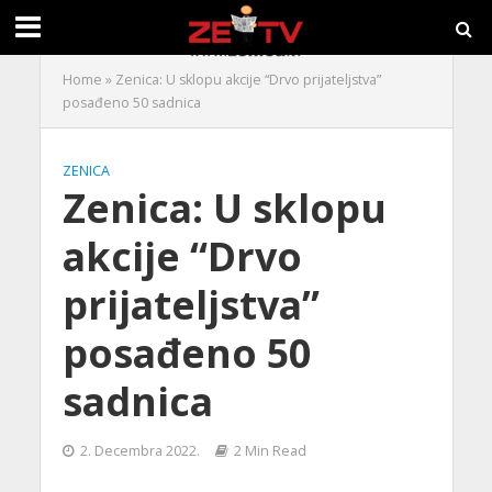
Home
»
Zenica: U sklopu akcije “Drvo prijateljstva”
posađeno 50 sadnica
ZENICA
Zenica: U sklopu
akcije “Drvo
prijateljstva”
posađeno 50
sadnica
2. Decembra 2022.
2 Min Read