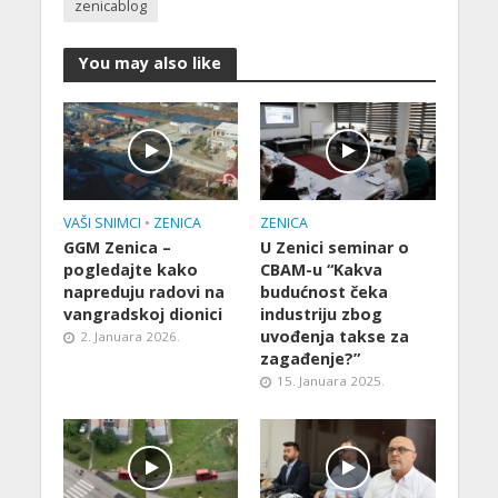
zenicablog
You may also like
VAŠI SNIMCI
•
ZENICA
ZENICA
GGM Zenica –
U Zenici seminar o
pogledajte kako
CBAM-u “Kakva
napreduju radovi na
budućnost čeka
vangradskoj dionici
industriju zbog
uvođenja takse za
2. Januara 2026.
zagađenje?”
15. Januara 2025.