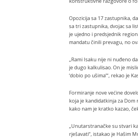
konstruktivne razgovore o fo
Opozicija sa 17 zastupnika, d
sa tri zastupnika, dvojac sa l
je ujedno i predsjednik regi
mandatu činili prevagu, no ova
„Rami Isaku nije ni nuđeno da 
je dugo kalkulisao. On je misli
‘dobio po ušima’“, rekao je K
Formiranje nove većine dovelo 
koja je kandidatkinja za Dom
kako nam je kratko kazao, če
„Unutarstranačke su stvari ka
rješavati“, istakao je Hašim M