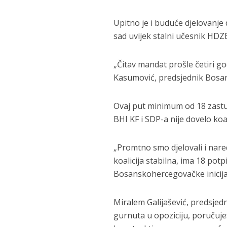
Upitno je i buduće djelovanje 
sad uvijek stalni učesnik HDZ
„Čitav mandat prošle četiri go
Kasumović, predsjednik Bosan
Ovaj put minimum od 18 zastup
BHI KF i SDP-a nije dovelo koal
„Promtno smo djelovali i nare
koalicija stabilna, ima 18 pot
Bosanskohercegovačke inicija
Miralem Galijašević, predsje
gurnuta u opoziciju, poručuj