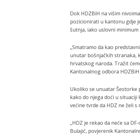
Dok HDZBiH na višim nivoima 
pozicionirati u kantonu gdje j
šutnja, iako uslovni minimum
„Smatramo da kao predstavnic
unutar bošnjačkih stranaka, k
hrvatskog naroda. Tražit ćemo 
Kantonalnog odbora HDZBiH
Ukoliko se unuatar Šestorke
kako do njega doći u situaciji
većine tvrde da HDZ ne želi s 
„HDZ je rekao da neće sa DF-o
Bulajić, povjerenik Kantonal