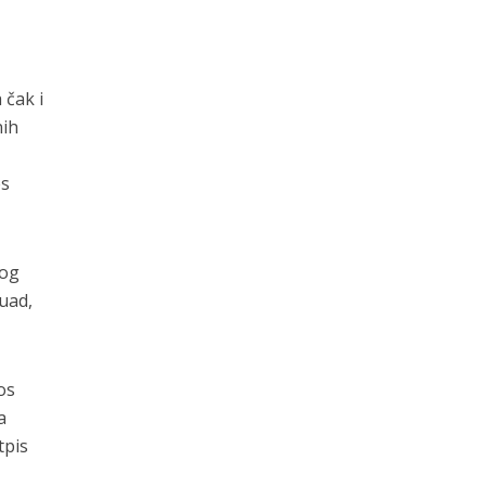
 čak i
nih
es
kog
uad,
os
a
tpis