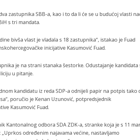
dva zastupnika SBB-a, kao i to da li će se u budućoj vlasti na
BiH s tri mandata.
dine bivša vlast je vladala s 18 zastupnika“, istakao je Fuad
skohercegovačke inicijative Kasumović Fuad.
nika je na strani stanaka šestorke. Odustajanje kandidata s 
iciju u pitanje.
dnom kandidatu iz reda SDP-a odnijeli papir na potpis tako 
pisa“, poručio je Kenan Uzunović, potpredsjednik
tive Kasumović Fuad.
dnik Kantonalnog odbora SDA ZDK-a, stranke koja je s 11 ma
e: „Uprkos određenim najavama većine, nastavljamo