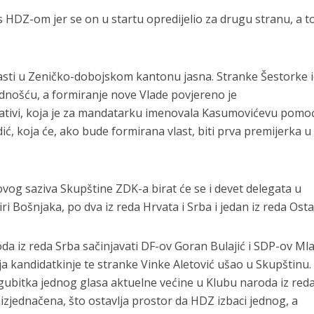
 HDZ-om jer se on u startu opredijelio za drugu stranu, a to
lasti u Zeničko-dobojskom kantonu jasna. Stranke Šestorke 
ednošću, a formiranje nove Vlade povjereno je
ativi, koja je za mandatarku imenovala Kasumovićevu pomo
, koja će, ako bude formirana vlast, biti prva premijerka 
ovog saziva Skupštine ZDK-a birat će se i devet delegata u
ri Bošnjaka, po dva iz reda Hrvata i Srba i jedan iz reda Ostal
oda iz reda Srba sačinjavati DF-ov Goran Bulajić i SDP-ov Ml
ja kandidatkinje te stranke Vinke Aletović ušao u Skupštinu.
 gubitka jednog glasa aktuelne većine u Klubu naroda iz red
o izjednačena, što ostavlja prostor da HDZ izbaci jednog, a