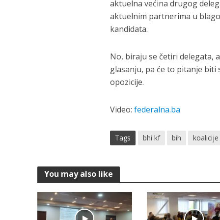
aktuelna većina drugog delega
aktuelnim partnerima u blago
kandidata.
No, biraju se četiri delegata, 
glasanju, pa će to pitanje biti
opozicije.
Video:
federalna.ba
Tags
bhi kf
bih
koalicije
You may also like