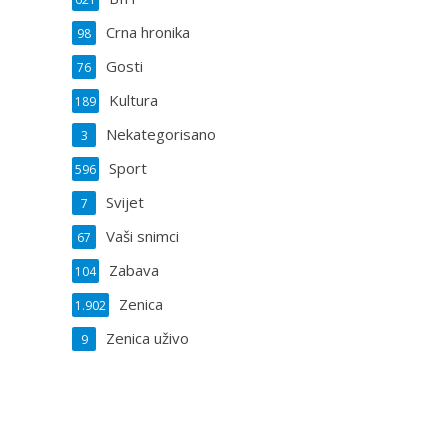
Crna hronika
98
Gosti
76
Kultura
189
Nekategorisano
3
Sport
596
Svijet
7
Vaši snimci
67
Zabava
104
Zenica
1.902
Zenica uživo
9