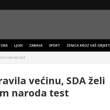
TURA
LJUDI
ZABAVA
SPORT
ZENICA KROZ VAŠ OBJEKT
 Dom naroda test
avila većinu, SDA želi
om naroda test