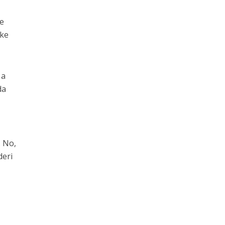
se
nke
 a
da
. No,
deri