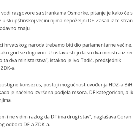
vodi razgovore sa strankama Osmorke, pitanje je kako će 
e u skupštinskoj većini njima nepoželjni DF. Zasad iz te stra
 odavno znaju.
i hrvatskog naroda trebamo biti dio parlamentarne većine,
ako god se dogovori. U ustavu stoji da su dva ministra iz re
ta dva ministarstva“, istakao je Ivo Tadić, predsjednik
 ZDK-a.
 postigne konsezus, postoji mogućnost uvođenja HDZ-a BiH
 kada je načelno izvršena podjela resora, DF kategoričan, a li
njima.
m i ne vidim razlog da DF ima drugi stav“, naglašava Goran
nog odbora DF-a ZDK-a.