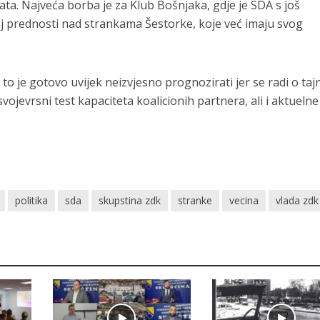
ta. Najveća borba je za Klub Bošnjaka, gdje je SDA s još
j prednosti nad strankama Šestorke, koje već imaju svog
a to je gotovo uvijek neizvjesno prognozirati jer se radi o ta
 svojevrsni test kapaciteta koalicionih partnera, ali i aktuelne
politika
sda
skupstina zdk
stranke
vecina
vlada zdk