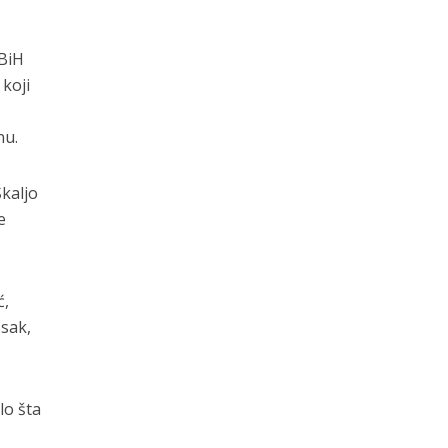
ZBiH
 koji
nu.
Škaljo
e
ć,
Isak,
lo šta