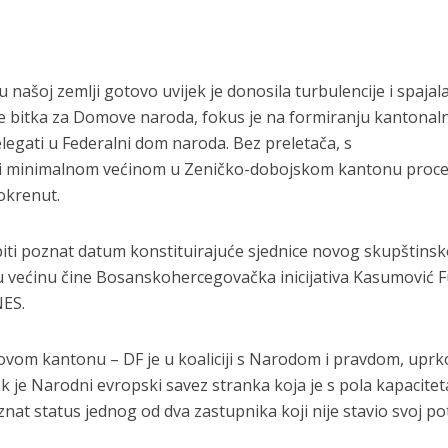
ašoj zemlji gotovo uvijek je donosila turbulencije i spajala
je bitka za Domove naroda, fokus je na formiranju kantonal
delegati u Federalni dom naroda. Bez preletača, s
 i minimalnom većinom u Zeničko-dobojskom kantonu proc
pokrenut.
biti poznat datum konstituirajuće sjednice novog skupštins
 većinu čine Bosanskohercegovačka inicijativa Kasumović F
NES.
u ovom kantonu – DF je u koaliciji s Narodom i pravdom, uprk
k je Narodni evropski savez stranka koja je s pola kapacitet
oznat status jednog od dva zastupnika koji nije stavio svoj po