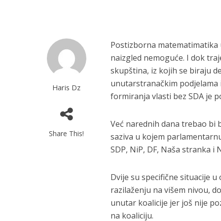
Postizborna matematimatika u n
naizgled nemoguće. I dok tra
skupština, iz kojih se biraju 
unutarstranačkim podjelama
Haris Dz
formiranja vlasti bez SDA je 
Već narednih dana trebao bi 
Share This!
saziva u kojem parlamentarnu
SDP, NiP, DF, Naša stranka i 
Dvije su specifične situacije 
razilaženju na višem nivou, do
unutar koalicije jer još nije p
na koaliciju.