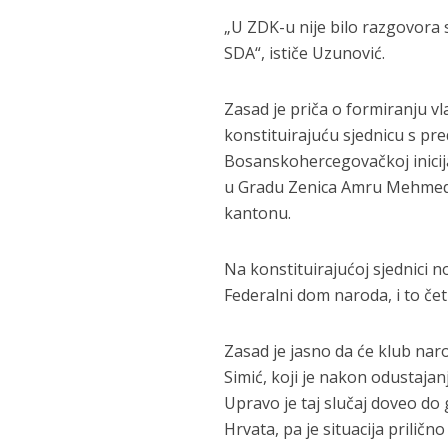
„U ZDK-u nije bilo razgovora s
SDA“, ističe Uzunović.
Zasad je priča o formiranju v
konstituirajuću sjednicu s pr
Bosanskohercegovačkoj inicij
u Gradu Zenica Amru Mehmedić
kantonu.
Na konstituirajućoj sjednici n
Federalni dom naroda, i to četi
Zasad je jasno da će klub nar
Simić, koji je nakon odustajan
Upravo je taj slučaj doveo do
Hrvata, pa je situacija priličn