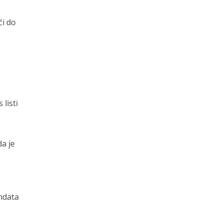
ći do
listi
da je
ndata