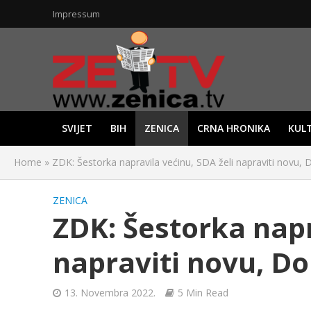
Impressum
SVIJET
BIH
ZENICA
CRNA HRONIKA
KUL
Home
»
ZDK: Šestorka napravila većinu, SDA želi napraviti novu,
ZENICA
ZDK: Šestorka napr
napraviti novu, D
13. Novembra 2022.
5 Min Read