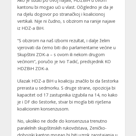
Ako je suditi po ovoj najavi, HDZBiH u ovom
kantonu bi mogao ući u vlast. Očigledno je da je
na djelu dogovor po stranačkoj i koalicionoj
vertikali. Nije ni čudno, s obzirom na ranije najave
iz HDZ-a BiH.
“S obzirom na naš izborni rezultat, i dalje želim
vjerovati da ćemo biti dio parlamentarne većine u
Skupštini ZDK-a – s ovom ili nekom drugom
većinom“, poručio je Ivo Tadić, predsjednik KO
HDZBiH ZDK-a.
Ulazak HDZ-a BiH u koaliciju značilo bi da šestorka
prerasta u sedmorku. S druge strane, opozicija bi
kapacitet od 17 zastupnika izgubila na 14, no kako
je i DF dio šestorke, stvar bi mogla biti riješena
koalicionim konsenzusom.
No, ukoliko ne dođe do konsenzusa trenutno
paralelnih skupštinskih rukovdstava, Zeničko-
dobojski kanton mogao bi biti uzrok zaostajanja u