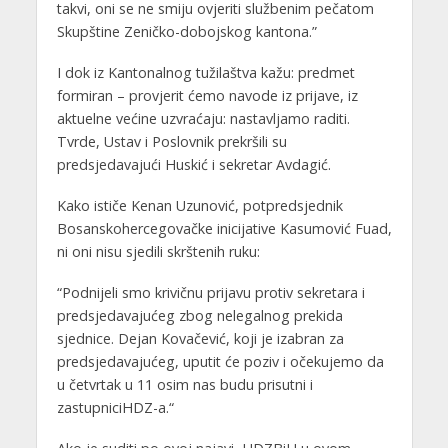
takvi, oni se ne smiju ovjeriti službenim pečatom
Skupštine Zeničko-dobojskog kantona.”
I dok iz Kantonalnog tužilaštva kažu: predmet
formiran – provjerit ćemo navode iz prijave, iz
aktuelne većine uzvraćaju: nastavljamo raditi.
Tvrde, Ustav i Poslovnik prekršili su
predsjedavajući Huskić i sekretar Avdagić.
Kako ističe Kenan Uzunović, potpredsjednik
Bosanskohercegovačke inicijative Kasumović Fuad,
ni oni nisu sjedili skrštenih ruku:
“Podnijeli smo krivičnu prijavu protiv sekretara i
predsjedavajućeg zbog nelegalnog prekida
sjednice. Dejan Kovačević, koji je izabran za
predsjedavajućeg, uputit će poziv i očekujemo da
u četvrtak u 11 osim nas budu prisutni i
zastupniciHDZ-a.“