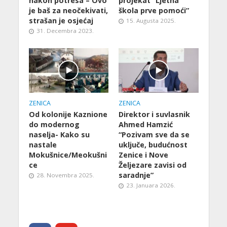
nakon potresa – Ovo
projekat “Ljetna
je baš za neočekivati,
škola prve pomoći”
strašan je osjećaj
15. Augusta 2025.
31. Decembra 2023.
ZENICA
ZENICA
Od kolonije Kaznione
Direktor i suvlasnik
do modernog
Ahmed Hamzić
naselja- Kako su
“Pozivam sve da se
nastale
uključe, budućnost
Mokušnice/Meokušni
Zenice i Nove
ce
Željezare zavisi od
saradnje”
28. Novembra 2025.
23. Januara 2026.