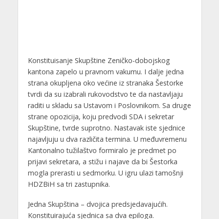
Konstituisanje Skupštine Zeničko-dobojskog
kantona zapelo u pravnom vakumu. I dalje jedna
strana okupljena oko većine iz stranaka Šestorke
tvrdi da su izabrali rukovodstvo te da nastavljaju
raditi u skladu sa Ustavom i Poslovnikom. Sa druge
strane opozicija, koju predvodi SDA i sekretar
Skupštine, tvrde suprotno. Nastavak iste sjednice
najavljuju u dva različita termina. U međuvremenu
Kantonalno tužilaštvo formiralo je predmet po
prijavi sekretara, a stižu i najave da bi Šestorka
mogla prerasti u sedmorku. U igru ulazi tamošnji
HDZBiH sa tri zastupnika.
Jedna Skupština – dvojica predsjedavajućih.
Konstituirajuća sjednica sa dva epiloga.