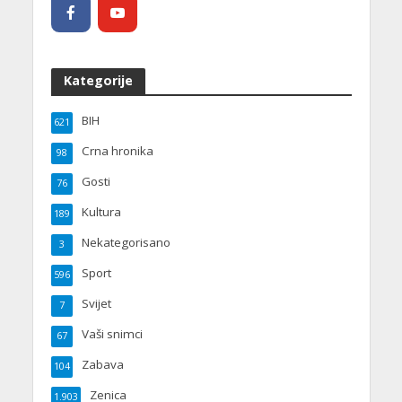
Kategorije
BIH
621
Crna hronika
98
Gosti
76
Kultura
189
Nekategorisano
3
Sport
596
Svijet
7
Vaši snimci
67
Zabava
104
Zenica
1.903