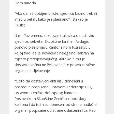
Dom naroda.
“Ako danas dobijemo liste, sjednicu bismo trebali
imati u petak, kako je i planirano“, istakao je
Huskić.
U međuvremenu, dok traje trakavica o nastavku
sjednice, sekretar Skupštine Ibrahim Avdagić
ponovo piše prijavu Kantonalnom tužilaštvu u
kojoj tvrdi da je Kovačević nelegalno izabran na
mjesto predsjedavajućeg. Akte koje mu je
dostavila većina ne želi ovjeriti te poziva istražne
organe na djelovanje:
“Očito da dostavljeni akti nisu doneseni u
proceduri propisanoj Ustavom Federacije BiH,
Ustavom Zeničko-dobojskog kantona i
Poslovnikom Skupštine Zeničko-dobojskog
kantona i da isti nisu doneseni od strane nadležnih
organa i potpisane od strane ovlaštenih lica. Kao