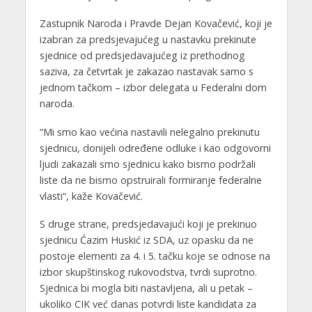
Zastupnik Naroda i Pravde Dejan Kovačević, koji je
izabran za predsjevajućeg u nastavku prekinute
sjednice od predsjedavajućeg iz prethodnog
saziva, za četvrtak je zakazao nastavak samo s
jednom tačkom – izbor delegata u Federalni dom
naroda.
“Mi smo kao većina nastavili nelegalno prekinutu
sjednicu, donijeli određene odluke i kao odgovorni
ljudi zakazali smo sjednicu kako bismo podržali
liste da ne bismo opstruirali formiranje federalne
vlasti“, kaže Kovačević.
S druge strane, predsjedavajući koji je prekinuo
sjednicu Ćazim Huskić iz SDA, uz opasku da ne
postoje elementi za 4. i 5. tačku koje se odnose na
izbor skupštinskog rukovodstva, tvrdi suprotno.
Sjednica bi mogla biti nastavljena, ali u petak –
ukoliko CIK već danas potvrdi liste kandidata za