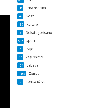
Crna hronika
98
Gosti
76
Kultura
189
Nekategorisano
3
Sport
596
Svijet
7
Vaši snimci
67
Zabava
104
Zenica
1.896
Zenica uživo
9