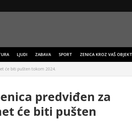
TURA
LJUDI
ZABAVA
SPORT
ZENICA KROZ VAŠ OBJEKT
et će biti pušten tokom 2024.
Zenica predviđen za
et će biti pušten