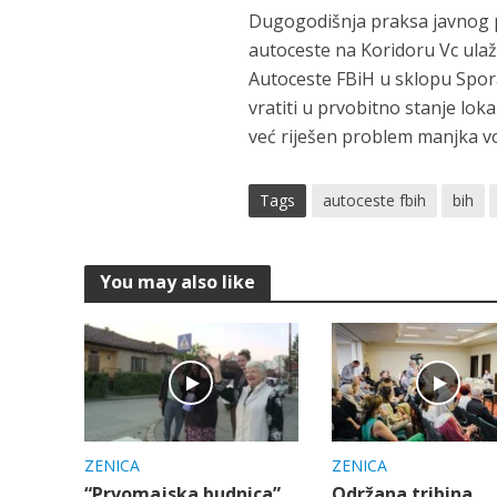
Dugogodišnja praksa javnog p
autoceste na Koridoru Vc ulaž
Autoceste FBiH u sklopu Spora
vratiti u prvobitno stanje lo
već riješen problem manjka v
Tags
autoceste fbih
bih
You may also like
ZENICA
ZENICA
“Prvomajska budnica”
Održana tribina