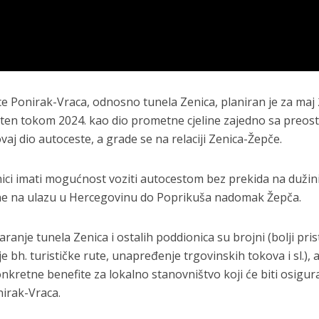
e Ponirak-Vraca, odnosno tunela Zenica, planiran je za maj 
šten tokom 2024. kao dio prometne cjeline zajedno sa preost
vaj dio autoceste, a grade se na relaciji Zenica-Žepče.
nici imati mogućnost voziti autocestom bez prekida na dužin
ne na ulazu u Hercegovinu do Poprikuša nadomak Žepča.
aranje tunela Zenica i ostalih poddionica su brojni (bolji pri
bh. turističke rute, unapređenje trgovinskih tokova i sl.), a
nkretne benefite za lokalno stanovništvo koji će biti osigur
nirak-Vraca.