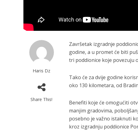
Završetak izgradnje poddionic
godine, a u promet će biti pu
tri poddionice koje povezuju o
Haris Dz
Tako će za dvije godine koris
oko 130 kilometara, od Bradi
Share This!
Benefiti koje će omogućiti otv
manjim gradovima, poboljšanje 
posebno je važno istaknuti ko
kroz izgradnju poddionice Po