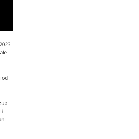
2023.
ale
i od
stup
li
ani