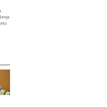
a
uženja
tetu