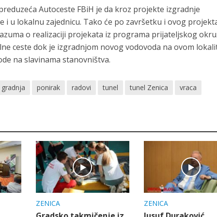
reduzeća Autoceste FBiH je da kroz projekte izgradnje
e i u lokalnu zajednicu. Tako će po završetku i ovog projekt
zuma o realizaciji projekata iz programa prijateljskog okr
kalne ceste dok je izgradnjom novog vodovoda na ovom lokali
ode na slavinama stanovništva.
gradnja
ponirak
radovi
tunel
tunel Zenica
vraca
ZENICA
ZENICA
Gradsko takmičenje iz
Jusuf Duraković