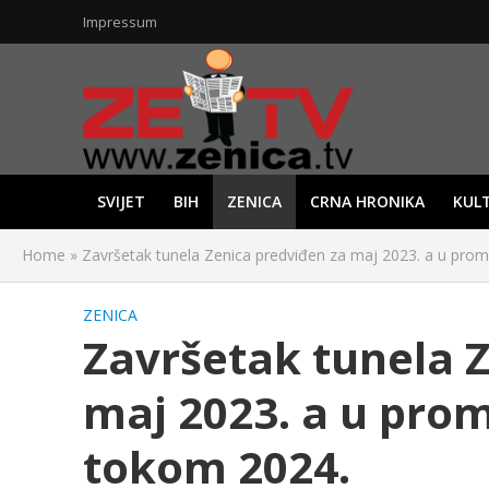
Impressum
SVIJET
BIH
ZENICA
CRNA HRONIKA
KUL
Home
»
Završetak tunela Zenica predviđen za maj 2023. a u prom
ZENICA
Završetak tunela 
maj 2023. a u prom
tokom 2024.