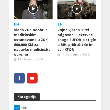
BIH
BIH
Vlada ZDK odobrila
Vojna vježba “Brzi
medicinskim
odgovor”: Rezervne
ustanovama u ZDK
snage EUFOR-a stigle
600.000 KM za
u BiH, pridružit će im
nabavku medicinske
se i KFOR
opreme
11. Septembra 2025.
12. Novembra 2021.
Kategorije
BIH
620