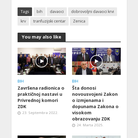
Tags
bih
davaoci
dobrovoljni davaoci krvi
krv
tranfuzijski centar
Zenica
You may also like
BIH
BIH
Završena radionica o
Šta donosi
praktičnoj nastavi u
novousvojeni Zakon
Privrednoj komori
o izmjenama i
ZDK
dopunama Zakona o
visokom
23. Septembra 2022.
obrazovanju ZDK
24. Marta 2025.