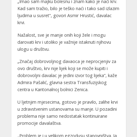
„Imao sam majku bolesnu i znam kako je naći krv.
Kad sam tražio, bilo je teško naći i tako sad izlazim
ljudima u susret“, govori Asmir Hrustić, davalac
krvi.
Nažalost, sve je manje onih koji žele i mogu
darovati krv i utoliko je važnije istaknuti njihovu
ulogu u društvu.
„Značaj dobrovoljnog davaoca je neprocjenjiv za
ovo društvo, krv nije lijek koji se može kupiti i
dobrovoljni davalac je jedini izvor tog lijeka“, kaže
Admira Pašalić, glavna sestra Transfuzijskog
centra u Kantonalnoj bolnici Zenica.
U ljetnjim mjesecima, gotovo je pravilo, zalihe krvi
u zdravstvenim ustanovama su manje. U pozadini
problema nije samo nedostatak kontinuirane
promocije davalaštva.
„Problem je i u velikom egzodusu stanovništva. Ja