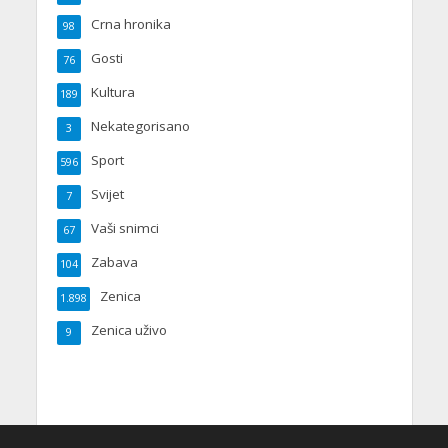
Crna hronika
98
Gosti
76
Kultura
189
Nekategorisano
3
Sport
596
Svijet
7
Vaši snimci
67
Zabava
104
Zenica
1.898
Zenica uživo
9