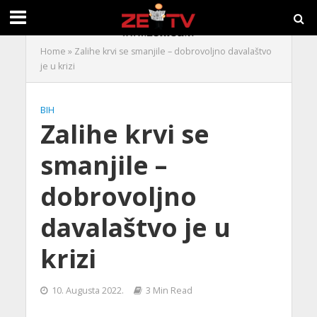
Home
»
Zalihe krvi se smanjile – dobrovoljno davalaštvo
je u krizi
BIH
Zalihe krvi se
smanjile –
dobrovoljno
davalaštvo je u
krizi
10. Augusta 2022.
3 Min Read