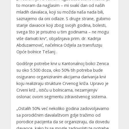
to moram da naglasim – mi svaki dan od naših
mladih davalaca, koji su možda naša nada bili,
saznajemo da oni odlaze. S druge strane, gubimo
starije davaoce koji zbog svojih godina, bolesti,
svega što je prisutno u tim godinama – ne mogu
više darivati krv“, objašnjava prim. dr. Kadrija
Abduzaimović, načelnica Odjela za transfuziju
Opće bolnice Tešanj .
Godišnje potrebe krvi u Kantonalnoj bolici Zenica
su oko 5.500 doza, oko 50% tih potreba bude
osigurano organiziranim akcijama darivanja krvi
koju realiziraju strukture Crvenog križa. Upravo je
Crveni križ , ističu u bolnicama, nezamjenjiv
oslonac ovom segmentu zdravstvenog sistema.
„Ostalih 50% već nekoliko godina zadovoljavamo
sa porodičnim davalaštvom gdje tražimo od
porodice pacijenta da se organiziraju, da dovedu
davaoce, kako bi se mogle zadovoljiti te potrebe.