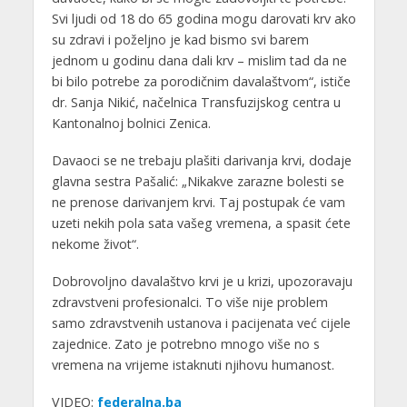
Svi ljudi od 18 do 65 godina mogu darovati krv ako
su zdravi i poželjno je kad bismo svi barem
jednom u godinu dana dali krv – mislim tad da ne
bi bilo potrebe za porodičnim davalaštvom“, ističe
dr. Sanja Nikić, načelnica Transfuzijskog centra u
Kantonalnoj bolnici Zenica.
Davaoci se ne trebaju plašiti darivanja krvi, dodaje
glavna sestra Pašalić: „Nikakve zarazne bolesti se
ne prenose darivanjem krvi. Taj postupak će vam
uzeti nekih pola sata vašeg vremena, a spasit ćete
nekome život“.
Dobrovoljno davalaštvo krvi je u krizi, upozoravaju
zdravstveni profesionalci. To više nije problem
samo zdravstvenih ustanova i pacijenata već cijele
zajednice. Zato je potrebno mnogo više no s
vremena na vrijeme istaknuti njihovu humanost.
VIDEO:
federalna.ba