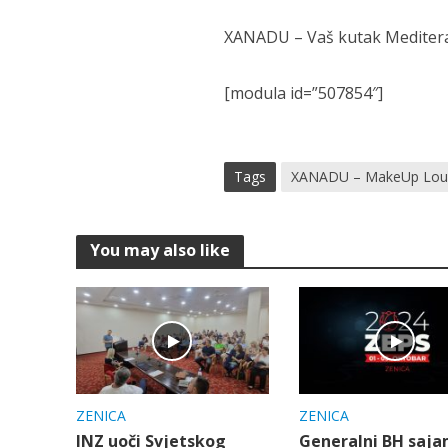
XANADU – Vaš kutak Mediteran
[modula id=”507854″]
Tags
XANADU – MakeUp Lou
You may also like
ZENICA
ZENICA
INZ uoči Svjetskog
Generalni BH saj