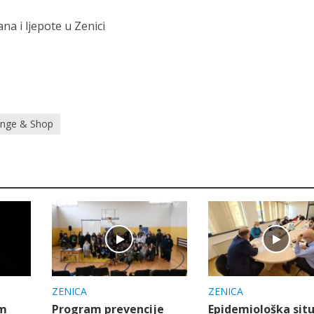
a i ljepote u Zenici
nge & Shop
ZENICA
ZENICA
am
Program prevencije
Epidemiološka situ