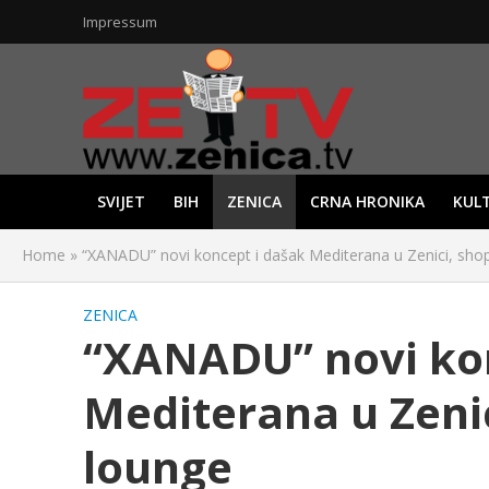
Impressum
SVIJET
BIH
ZENICA
CRNA HRONIKA
KUL
Home
»
“XANADU” novi koncept i dašak Mediterana u Zenici, sho
ZENICA
“XANADU” novi kon
Mediterana u Zeni
lounge