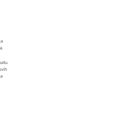
za
a.
nudu.
svih
za