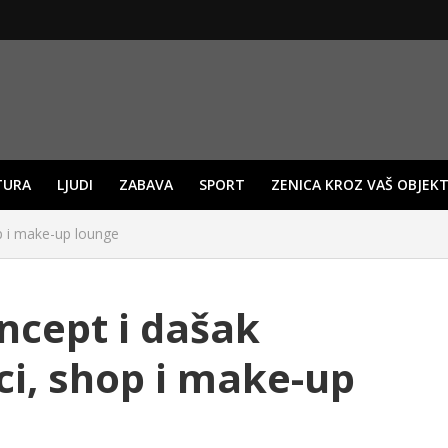
TURA
LJUDI
ZABAVA
SPORT
ZENICA KROZ VAŠ OBJEKT
p i make-up lounge
cept i dašak
ci, shop i make-up