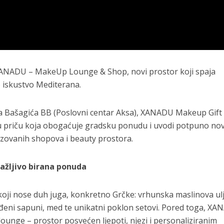
XANADU – MakeUp Lounge & Shop, novi prostor koji spaja
o iskustvo Mediterana.
ega Bašagića BB (Poslovni centar Aksa), XANADU Makeup Gift
 priču koja obogaćuje gradsku ponudu i uvodi potpuno nov
izovanih shopova i beauty prostora.
pažljivo birana ponuda
koji nose duh juga, konkretno Grčke: vrhunska maslinova ulj
đeni sapuni, med te unikatni poklon setovi. Pored toga, X
lounge – prostor posvećen ljepoti, njezi i personaliziranim