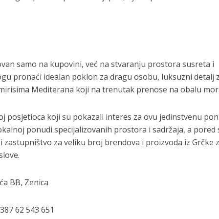
an samo na kupovini, već na stvaranju prostora susreta i
mogu pronaći idealan poklon za dragu osobu, luksuzni detalj 
u mirisima Mediterana koji na trenutak prenose na obalu mor
roj posjetioca koji su pokazali interes za ovu jedinstvenu po
alnoj ponudi specijalizovanih prostora i sadržaja, a pored 
i zastupništvo za veliku broj brendova i proizvoda iz Grčke 
slove.
ća BB, Zenica
+387 62 543 651