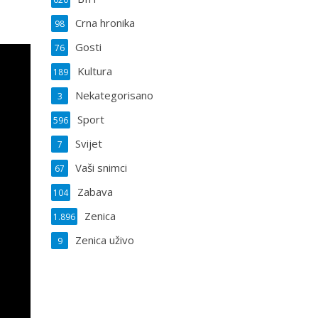
Crna hronika
98
Gosti
76
Kultura
189
Nekategorisano
3
Sport
596
Svijet
7
Vaši snimci
67
Zabava
104
Zenica
1.896
Zenica uživo
9