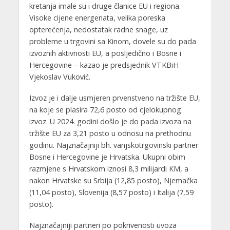
kretanja imale su i druge članice EU i regiona.
Visoke cijene energenata, velika poreska
opterećenja, nedostatak radne snage, uz
probleme u trgovini sa Kinom, dovele su do pada
izvoznih aktivnosti EU, a posljedično i Bosne i
Hercegovine – kazao je predsjednik VTKBiH
Vjekoslav Vuković.
Izvoz je i dalje usmjeren prvenstveno na tržište EU,
na koje se plasira 72,6 posto od cjelokupnog
izvoz. U 2024. godini došlo je do pada izvoza na
tržište EU za 3,21 posto u odnosu na prethodnu
godinu. Najznačajniji bh. vanjskotrgovinski partner
Bosne i Hercegovine je Hrvatska. Ukupni obim
razmjene s Hrvatskom iznosi 8,3 milijardi KM, a
nakon Hrvatske su Srbija (12,85 posto), Njemačka
(11,04 posto), Slovenija (8,57 posto) i Italija (7,59
posto).
Najznačajniji partneri po pokrivenosti uvoza