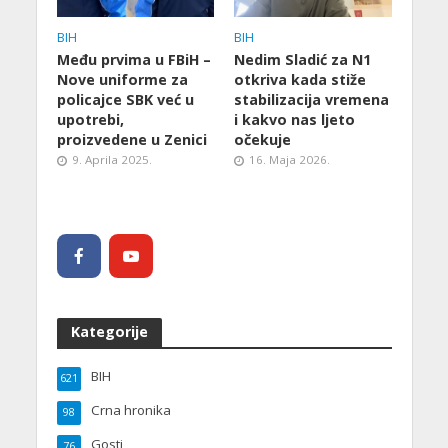
BIH
BIH
Među prvima u FBiH –
Nedim Sladić za N1
Nove uniforme za
otkriva kada stiže
policajce SBK već u
stabilizacija vremena
upotrebi,
i kakvo nas ljeto
proizvedene u Zenici
očekuje
9. Aprila 2025.
16. Maja 2026.
Kategorije
BIH
621
Crna hronika
98
Gosti
76