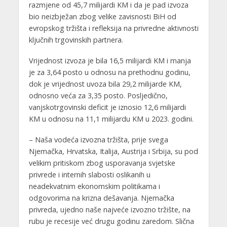
razmjene od 45,7 milijardi KM i da je pad izvoza
bio neizbježan zbog velike zavisnosti BiH od
evropskog tržišta i refleksija na privredne aktivnosti
ključnih trgovinskih partnera.
Vrijednost izvoza je bila 16,5 milijardi KM i manja
je za 3,64 posto u odnosu na prethodnu godinu,
dok je vrijednost uvoza bila 29,2 milijarde KM,
odnosno veća za 3,35 posto. Posljedično,
vanjskotrgovinski deficit je iznosio 12,6 milijardi
KM u odnosu na 11,1 milijardu KM u 2023. godini.
– Naša vodeća izvozna tržišta, prije svega
Njemačka, Hrvatska, Italija, Austrija i Srbija, su pod
velikim pritiskom zbog usporavanja svjetske
privrede i internih slabosti oslikanih u
neadekvatnim ekonomskim politikama i
odgovorima na krizna dešavanja. Njemačka
privreda, ujedno naše najveće izvozno tržište, na
rubu je recesije već drugu godinu zaredom. Slična