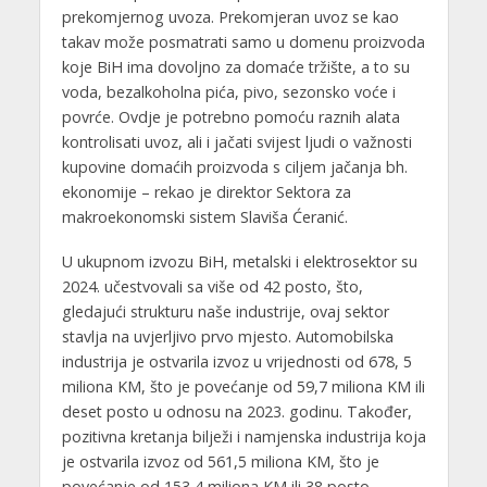
prekomjernog uvoza. Prekomjeran uvoz se kao
takav može posmatrati samo u domenu proizvoda
koje BiH ima dovoljno za domaće tržište, a to su
voda, bezalkoholna pića, pivo, sezonsko voće i
povrće. Ovdje je potrebno pomoću raznih alata
kontrolisati uvoz, ali i jačati svijest ljudi o važnosti
kupovine domaćih proizvoda s ciljem jačanja bh.
ekonomije – rekao je direktor Sektora za
makroekonomski sistem Slaviša Ćeranić.
U ukupnom izvozu BiH, metalski i elektrosektor su
2024. učestvovali sa više od 42 posto, što,
gledajući strukturu naše industrije, ovaj sektor
stavlja na uvjerljivo prvo mjesto. Automobilska
industrija je ostvarila izvoz u vrijednosti od 678, 5
miliona KM, što je povećanje od 59,7 miliona KM ili
deset posto u odnosu na 2023. godinu. Također,
pozitivna kretanja bilježi i namjenska industrija koja
je ostvarila izvoz od 561,5 miliona KM, što je
povećanje od 153,4 miliona KM ili 38 posto.