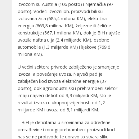
izvozom su Austrija (106 posto) i Njemačka (97
posto). Vodeći izvozni bh. proizvodi bili su
izolovana žica (685,4 miliona KM), električna
energija (669,8 miliona KM), željezne ili čelične
konstrukcije (567,1 miliona KM), dok je BiH najviše
uvozila naftna ulja (2,4 milijarde KM), osobne
automobile (1,3 milijarde KM) i lijekove (769,6
miliona KM).
U većini sektora privrede zabilježeno je smanjenje
izvoza, a povećanje uvoza. Najveći pad je
zabilježen kod izvoza električne energije (37
posto), dok agroindustrijski i prehrambeni sektor
imaju najveći deficit od 3,9 milijardi KM, što je
rezultat izvoza u ukupnoj vrijednosti od 1,2
milijarde KM i uvoza od 5,1 milijardi KM.
– BiH je deficitarna u sirovinama za određene
prerađevine i mnogi prehrambeni proizvodi kod
nas se ne proizvode te upravo to stvara sliku