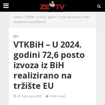
Home
»
VTKBiH – U 2024. godini 72,6 posto izvoza iz BiH
realizirano na tržište EU
BIH
VTKBiH – U 2024.
godini 72,6 posto
izvoza iz BiH
realizirano na
tržište EU
20. Februara 2025.
4 Min Read