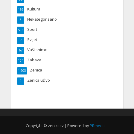
Kultura
189
Nekategorisano
3
Sport
596
Svijet
7
Vaši snimci
67
Zabava
104
Zenica
1.903
Zenica uživo
9
Copyright © zenica.tv | Powered by
PRmedia