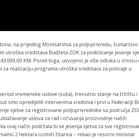
na, na prijedlog Ministarstva za poljoprivredu, šumarstvo 
am utroška sredstava Budžeta ZDK za podsticanje jesenje sj
43.000,00 KM. Pored toga, usvojeno je više odluka u iznosu
i za realizaciju programa utroška sredstava za poticaje u
period vremenske uslove (suša), trenutno stanje na tržištu i
ut smo opredijelili interventna sredstva i prvi u Federaciji B
senje sjetve za registrovane poljoprivrednike sa područja ZD
 i ublažavanje uslova za rad i očuvanja proizvodnje naših
Na ovaj način podržala bi se jesenja sjetva za sve registrov
imalno 2 hektara ozimih žitarica – rekao je resorni ministar