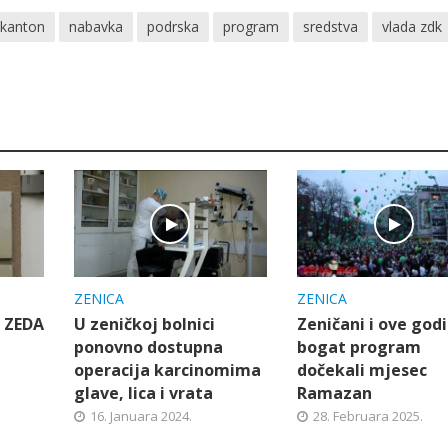
kanton
nabavka
podrska
program
sredstva
vlada zdk
ZENICA
ZENICA
j ZEDA
U zeničkoj bolnici
Zeničani i ove god
ponovno dostupna
bogat program
operacija karcinomima
dočekali mjesec
glave, lica i vrata
Ramazan
16. Januara 2024.
28. Februara 2025.