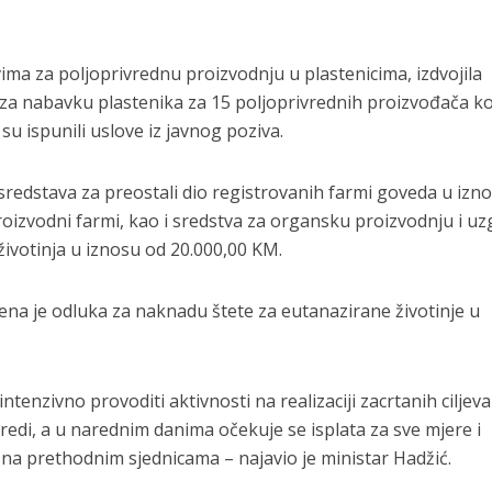
ima za poljoprivrednu proizvodnju u plastenicima, izdvojila
za nabavku plastenika za 15 poljoprivrednih proizvođača ko
 su ispunili uslove iz javnog poziva.
 sredstava za preostali dio registrovanih farmi goveda u izn
izvodni farmi, kao i sredstva za organsku proizvodnju i uz
životinja u iznosu od 20.000,00 KM.
rena je odluka za naknadu štete za eutanazirane životinje u
intenzivno provoditi aktivnosti na realizaciji zacrtanih ciljeva
redi, a u narednim danima očekuje se isplata za sve mjere i
a na prethodnim sjednicama – najavio je ministar Hadžić.