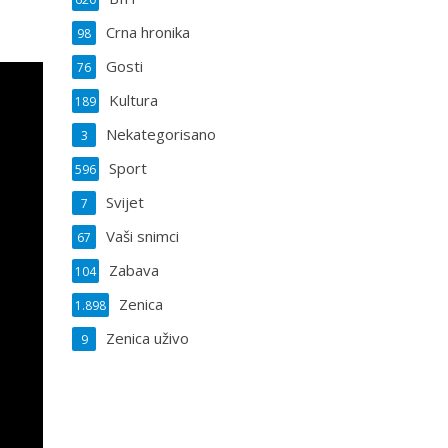
Crna hronika
98
Gosti
76
Kultura
189
Nekategorisano
3
Sport
596
Svijet
7
Vaši snimci
67
Zabava
104
Zenica
1.898
Zenica uživo
9