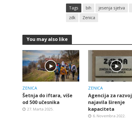
Tags
bih
jesenja sjetva
zdk
Zenica
You may also like
ZENICA
ZENICA
Šetnja do iftara, više
Agencija za razvo
od 500 učesnika
najavila širenje
kapaciteta
27. Marta 2025.
6. Novembra 2022.