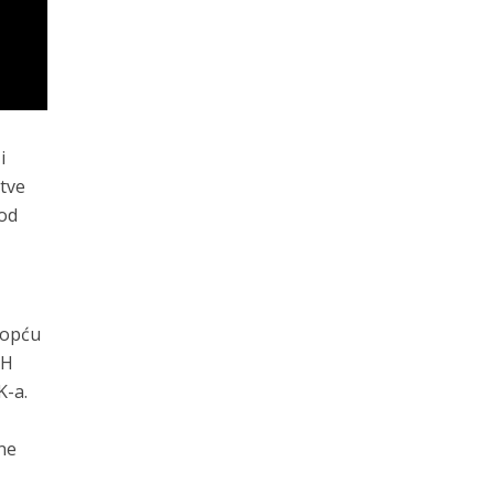
i
etve
 od
 opću
iH
K-a.
ane