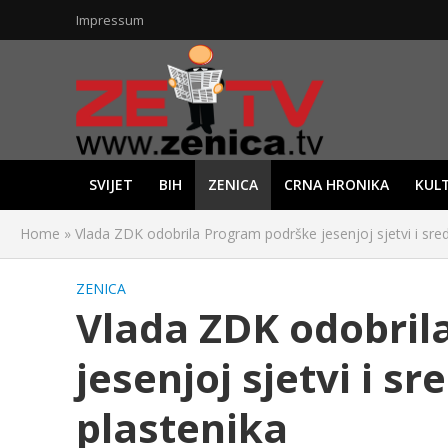
Impressum
SVIJET
BIH
ZENICA
CRNA HRONIKA
KUL
Home
»
Vlada ZDK odobrila Program podrške jesenjoj sjetvi i sre
ZENICA
Vlada ZDK odobril
jesenjoj sjetvi i s
plastenika