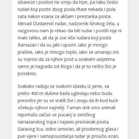
obaveze i poslovi ne smiju da trpe, pa tako često
rudari koji poste zbog posla iftare nekada i pola
sata nakon ezana za akšam i prestanka posta.
Mirsad Dizdarević rudar, nadzornik širokog čela, u
razgovoru nam je rekao da biti rudar i postiti nije ni
malo lahko, ali da je sve više rudara koji poste
Ramazan i da su jaki i uporni. Iako je mnogo
prašine, iako je mnogo toplo, iako se umaraju oni
su svjesni da za njihov post u ovakvim uvijetima
samo je nagrada od Boga i da je to nešto što je
posebno.
Svakako raduju se svakom izlasku iz jame, sa
preko 400 m dubine kada ugledaju nebo budu
presretni jer su se vratili živi i znaju da ih kod kuće
očekuju njihovi najmiliji. Taman dok smo snimali
reportažu začuo se pucanj iz zeničkog
ramazanskog topa i najavio prestanak posta.
Garavog lica, vidno umoran, ali prodornog glasa i
pun vjere i samopouzdanja rudar je proučio ezan,