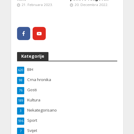
21. Februara 2023.
20. Decembra 2022.
Kategorije
BIH
620
Crna hronika
98
Gosti
76
Kultura
189
Nekategorisano
3
Sport
596
Svijet
7