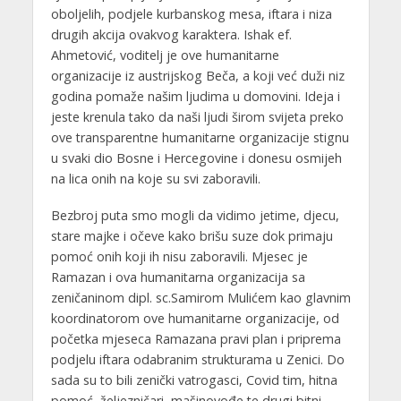
oboljelih, podjele kurbanskog mesa, iftara i niza
drugih akcija ovakvog karaktera. Ishak ef.
Ahmetović, voditelj je ove humanitarne
organizacije iz austrijskog Beča, a koji već duži niz
godina pomaže našim ljudima u domovini. Ideja i
jeste krenula tako da naši ljudi širom svijeta preko
ove transparentne humanitarne organizacije stignu
u svaki dio Bosne i Hercegovine i donesu osmijeh
na lica onih na koje su svi zaboravili.
Bezbroj puta smo mogli da vidimo jetime, djecu,
stare majke i očeve kako brišu suze dok primaju
pomoć onih koji ih nisu zaboravili. Mjesec je
Ramazan i ova humanitarna organizacija sa
zeničaninom dipl. sc.Samirom Mulićem kao glavnim
koordinatorom ove humanitarne organizacije, od
početka mjeseca Ramazana pravi plan i priprema
podjelu iftara odabranim strukturama u Zenici. Do
sada su to bili zenički vatrogasci, Covid tim, hitna
pomoć, željezničari, mašinovođe te drugi bitni