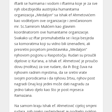
iftarili se hurmama i vodom i iftarima koje je za sve
njih obezbijedila austrijska humanitarna
organizacija „Medaljon“ sa Ishak ef Ahmetovićem
kao voditeljom ove organizacije i zeničanionom
mr. Sc.Samirom Mulićem kao glavnim
koordinatorom ove humanitarne organizacije.
Svakako uz iftar promuhabetila se i koja besjeda
sa komoratima koji su vidno bili iznenađeni, ali
presretni posjetom predstavnika „Medaljon“
njihovom pogonu u Raspotočju. Rudari su proučili
dijelove iz Kur’ana, a Ishak ef. Ahmetović je proučio
dovu (molitvu) za sve rudare, da ih Bog čuva na
njihovim radnim mjestima, da se sretni vrate
svojim porodicama i da njihovu žrtvu, njihov post
nagradi Onaj koji jedini može dati nagradu za
jedno takvo djelo kao što je post mjeseca
Ramazana.
Na samom kraju Ishak ef. Ahmetović cijeloj smjeni
rudara, njih preko sedamdeset je podijelio poklon