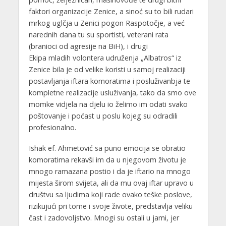
faktori organizacije Zenice, a sinoć su to bili rudari
mrkog uglčja u Zenici pogon Raspotočje, a već
narednih dana tu su sportisti, veterani rata
(branioci od agresije na BiH), i drugi
Ekipa mladih volontera udruženja „Albatros“ iz
Zenice bila je od velike koristi u samoj realizaciji
postavljanja iftara komoratima i posluživanbja te
kompletne realizacije usluživanja, tako da smo ove
momke vidjela na djelu io želimo im odati svako
poštovanje i poćast u poslu kojeg su odradili
profesionalno.
Ishak ef. Ahmetović sa puno emocija se obratio
komoratima rekavši im da u njegovom životu je
mnogo ramazana postio i da je iftario na mnogo
mijesta širom svijeta, ali da mu ovaj iftar upravo u
društvu sa ljudima koji rade ovako teške poslove,
rizikujući pri tome i svoje živote, predstavlja veliku
čast i zadovoljstvo. Mnogi su ostali u jami, jer