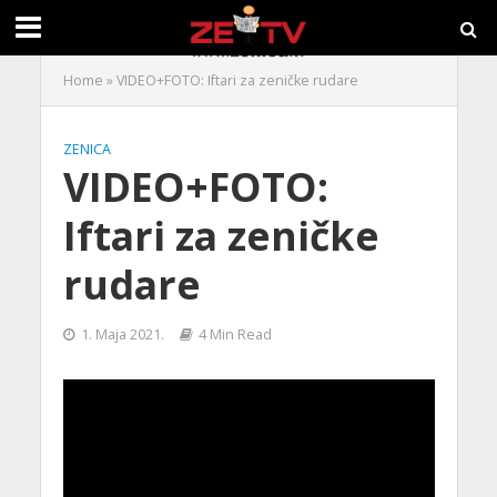
Home
»
VIDEO+FOTO: Iftari za zeničke rudare
ZENICA
VIDEO+FOTO:
Iftari za zeničke
rudare
1. Maja 2021.
4 Min Read