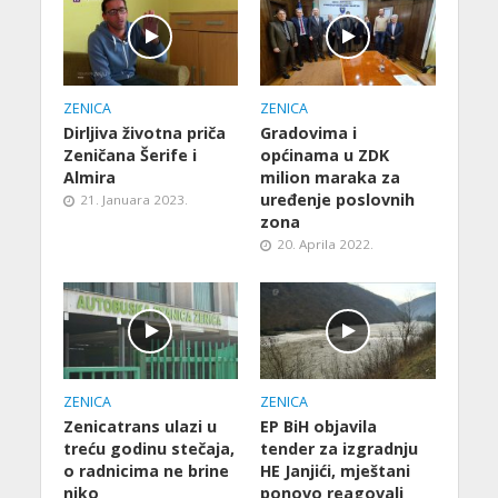
ZENICA
ZENICA
Dirljiva životna priča
Gradovima i
Zeničana Šerife i
općinama u ZDK
Almira
milion maraka za
uređenje poslovnih
21. Januara 2023.
zona
20. Aprila 2022.
ZENICA
ZENICA
Zenicatrans ulazi u
EP BiH objavila
treću godinu stečaja,
tender za izgradnju
o radnicima ne brine
HE Janjići, mještani
niko
ponovo reagovali