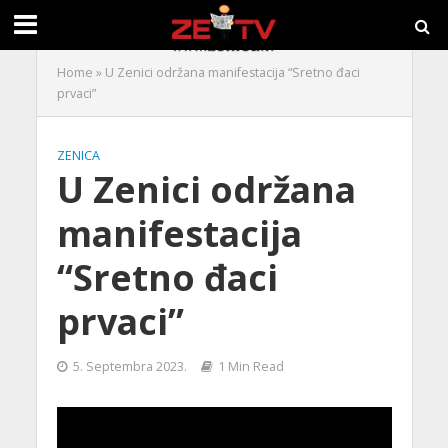
Home
»
U Zenici održana manifestacija “Sretno đaci
prvaci”
ZENICA
U Zenici održana
manifestacija
“Sretno đaci
prvaci”
5. Septembra 2023.
1 Min Read