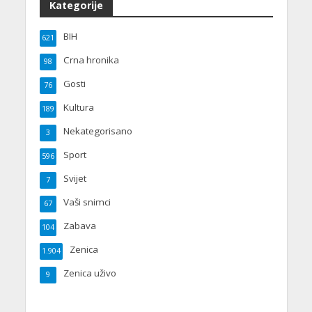
Kategorije
BIH
621
Crna hronika
98
Gosti
76
Kultura
189
Nekategorisano
3
Sport
596
Svijet
7
Vaši snimci
67
Zabava
104
Zenica
1.904
Zenica uživo
9