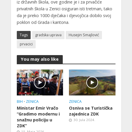
iz državnih škola, ove godine je i za prvačiće
privatnih škola u Zenici osiguran isti tretman, tako
da je preko 1000 dječaka i djevojčica dobilo svoj
poklon od Grada i kantona.
Tags
gradska uprava
Husejin Smajlović
prvacici
You may also like
BIH
•
ZENICA
ZENICA
Ministar Emir Vračo
Osniva se Turistička
“Gradimo modernu i
zajednica ZDK
snažnu policiju u
30. Jula 2024.
ZDK”
15. Maja 2026.