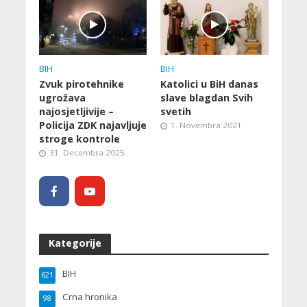
BIH
BIH
Zvuk pirotehnike
Katolici u BiH danas
ugrožava
slave blagdan Svih
najosjetljivije –
svetih
Policija ZDK najavljuje
1. Novembra 2021.
stroge kontrole
31. Decembra 2025.
Kategorije
BIH
621
Crna hronika
98