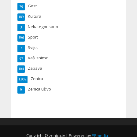
Gosti
76
Kultura
189
Nekategorisano
3
Sport
596
Svijet
7
Vaši snimci
67
Zabava
104
Zenica
1.902
Zenica uživo
9
Copyright © zenica.tv | Powered by
PRmedia