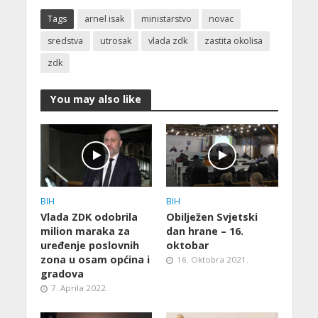
Tags
arnel isak
ministarstvo
novac
sredstva
utrosak
vlada zdk
zastita okolisa
zdk
You may also like
BIH
BIH
Vlada ZDK odobrila
Obilježen Svjetski
milion maraka za
dan hrane – 16.
uređenje poslovnih
oktobar
zona u osam općina i
16. Oktobra 2021.
gradova
7. Aprila 2022.