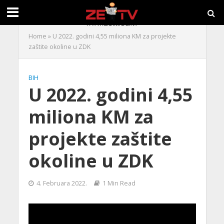
Home
»
U 2022. godini 4,55 miliona KM za projekte
zaštite okoline u ZDK
BIH
U 2022. godini 4,55
miliona KM za
projekte zaštite
okoline u ZDK
4. Februara 2022.
1 Min Read