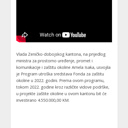
Vlada Zeničko-dobojskog kantona, na prijedlog
ministra za prostorno uređenje, promet i
komunikacije i zaštitu okoline Arnela Isaka, usvojila
je Program utroška sredstava Fonda za zaštitu
okoline u 2022. godini. Prema ovom programu,
tokom 2022. godine kroz različite vidove podrške,
u projekte zaštite okoline u ovom kantonu bit će
investirano 4.550.000,00 KM.