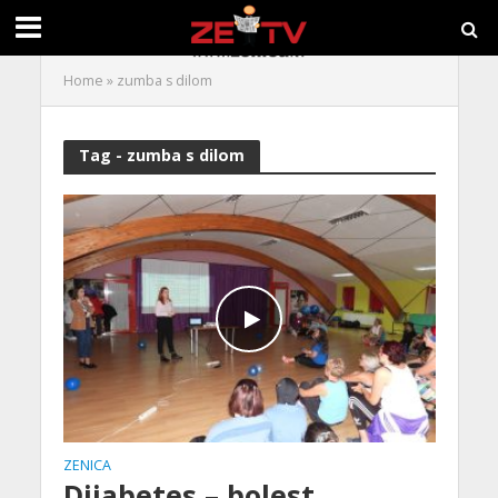
Home
»
zumba s dilom
Tag - zumba s dilom
ZENICA
Dijabetes – bolest