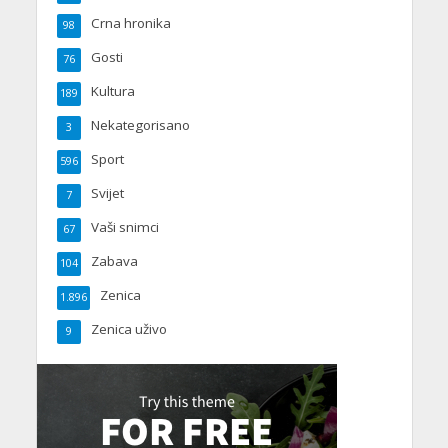
Crna hronika
98
Gosti
76
Kultura
189
Nekategorisano
3
Sport
596
Svijet
7
Vaši snimci
67
Zabava
104
Zenica
1.896
Zenica uživo
9