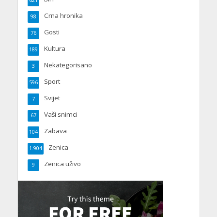
621
Crna hronika
98
Gosti
76
Kultura
189
Nekategorisano
3
Sport
596
Svijet
7
Vaši snimci
67
Zabava
104
Zenica
1.904
Zenica uživo
9