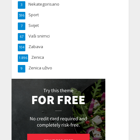
Nekategorisano
3
Sport
596
Svijet
7
Vaši snimci
67
Zabava
104
Zenica
1.896
Zenica uživo
9