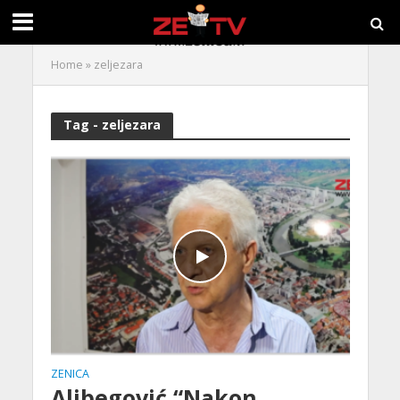
Home
»
zeljezara
Tag - zeljezara
ZENICA
Alibegović “Nakon