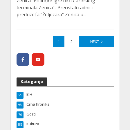
Zenica “Političke igre oko Carinskog
terminala Zenica”- Preostali radnici
preduzeća “Željezara” Zenica u...
1
2
NEXT
Kategorije
BIH
620
Crna hronika
98
Gosti
76
Kultura
189