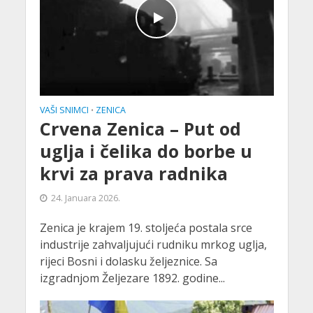
VAŠI SNIMCI
ZENICA
•
Crvena Zenica – Put od
uglja i čelika do borbe u
krvi za prava radnika
24. Januara 2026.
Zenica je krajem 19. stoljeća postala srce
industrije zahvaljujući rudniku mrkog uglja,
rijeci Bosni i dolasku željeznice. Sa
izgradnjom Željezare 1892. godine...