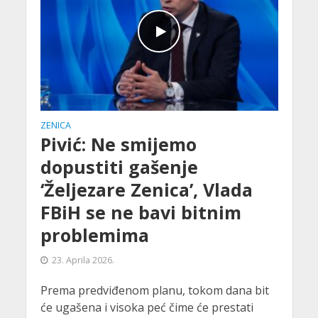
ZENICA
Pivić: Ne smijemo
dopustiti gašenje
‘Željezare Zenica’, Vlada
FBiH se ne bavi bitnim
problemima
23. Aprila 2026.
Prema predviđenom planu, tokom dana bit
će ugašena i visoka peć čime će prestati