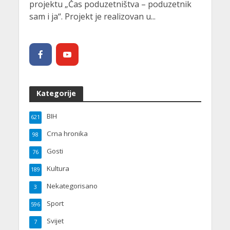
projektu „Čas poduzetništva – poduzetnik
sam i ja“. Projekt je realizovan u...
Kategorije
BIH
621
Crna hronika
98
Gosti
76
Kultura
189
Nekategorisano
3
Sport
596
Svijet
7