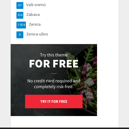
Vaši snimci
67
Zabava
104
Zenica
1.904
Zenica uživo
9