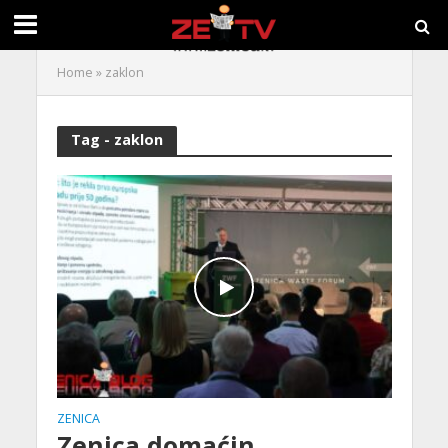
Home
»
zaklon
Tag - zaklon
ZENICA
Zenica domaćin