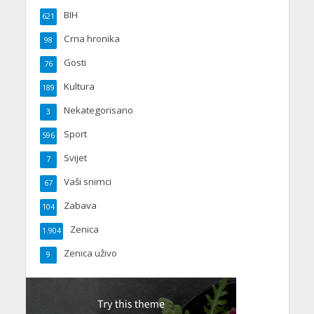
BIH
621
Crna hronika
98
Gosti
76
Kultura
189
Nekategorisano
3
Sport
596
Svijet
7
Vaši snimci
67
Zabava
104
Zenica
1.904
Zenica uživo
9