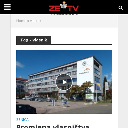
Home
»
vlasnik
Tag - vlasnik
ZENICA
Promjena vlasništva