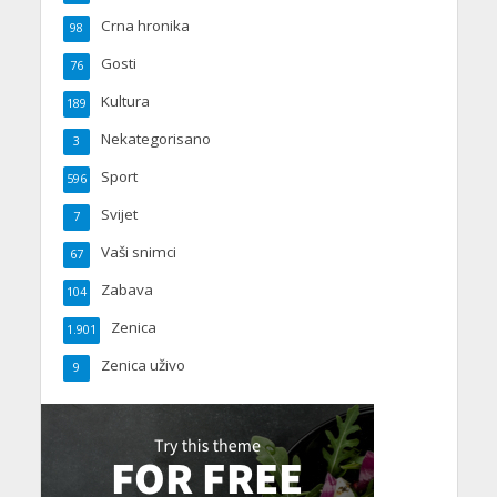
Crna hronika
98
Gosti
76
Kultura
189
Nekategorisano
3
Sport
596
Svijet
7
Vaši snimci
67
Zabava
104
Zenica
1.901
Zenica uživo
9