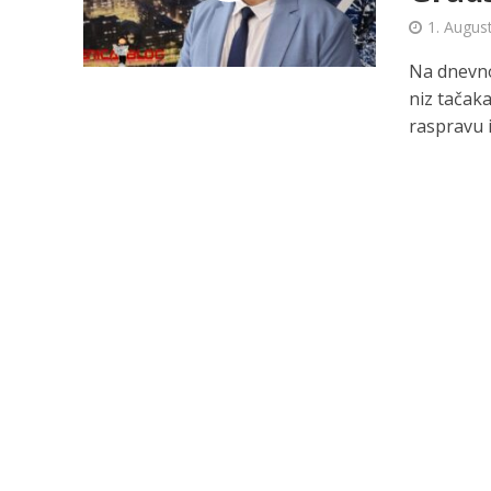
1. Augus
Na dnevno
niz tačak
raspravu i