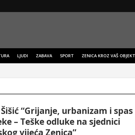
TURA
LJUDI
ZABAVA
SPORT
ZENICA KROZ VAŠ OBJEKT
Šišić “Grijanje, urbanizam i spas
ke – Teške odluke na sjednici
kog vijeća Zenica”