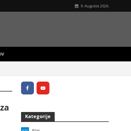
9. Augusta 2026.
IV
 za
Kategorije
BIH
621