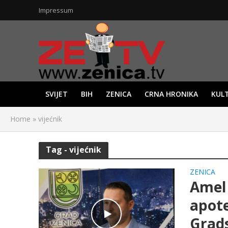
Impressum
SVIJET
BIH
ZENICA
CRNA HRONIKA
KUL
Home
»
vijećnik
Tag - vijećnik
ZENICA
Amel 
apote
Grads