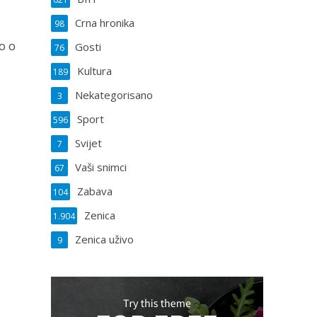
Crna hronika
98
o o
Gosti
76
Kultura
189
Nekategorisano
3
Sport
596
Svijet
7
Vaši snimci
67
Zabava
104
Zenica
1.904
Zenica uživo
9