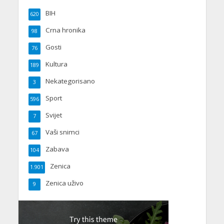
BIH
620
Crna hronika
98
Gosti
76
Kultura
189
Nekategorisano
3
Sport
596
Svijet
7
Vaši snimci
67
Zabava
104
Zenica
1.901
Zenica uživo
9