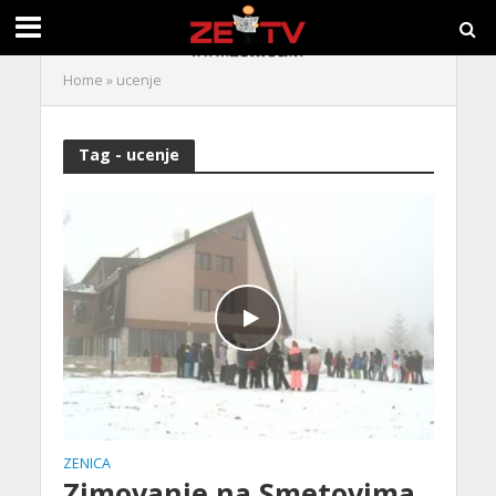
Home
»
ucenje
Tag - ucenje
ZENICA
Zimovanje na Smetovima