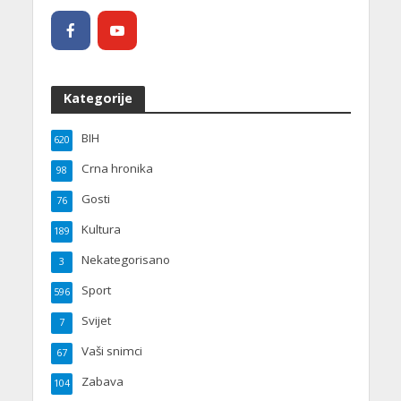
Kategorije
BIH
620
Crna hronika
98
Gosti
76
Kultura
189
Nekategorisano
3
Sport
596
Svijet
7
Vaši snimci
67
Zabava
104