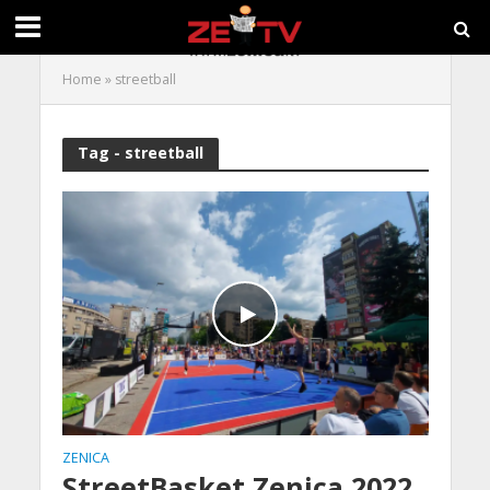
Home
»
streetball
Tag - streetball
ZENICA
StreetBasket Zenica 2022