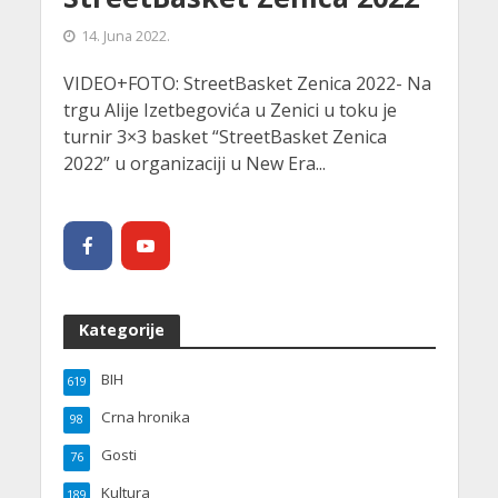
14. Juna 2022.
VIDEO+FOTO: StreetBasket Zenica 2022- Na
trgu Alije Izetbegovića u Zenici u toku je
turnir 3×3 basket “StreetBasket Zenica
2022” u organizaciji u New Era...
Kategorije
BIH
619
Crna hronika
98
Gosti
76
Kultura
189