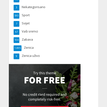
Nekategorisano
3
Sport
593
Svijet
7
Vaši snimci
67
Zabava
104
Zenica
1.895
Zenica uživo
9