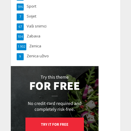
Sport
596
Svijet
7
Vaši snimci
67
Zabava
104
Zenica
1.902
Zenica uživo
9