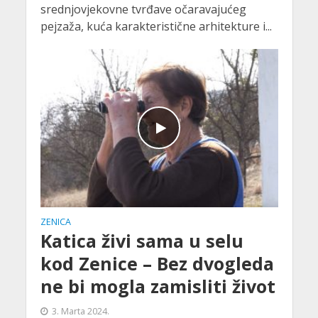
srednjovjekovne tvrđave očaravajućeg
pejzaža, kuća karakteristične arhitekture i...
ZENICA
Katica živi sama u selu
kod Zenice – Bez dvogleda
ne bi mogla zamisliti život
3. Marta 2024.