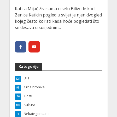
Katica Mijač živi sama u selu Bilivode kod
Zenice Katicin pogled u svijet je njen dvogled
kojeg često koristi kada hoće pogledati što
se dešava u susjednim...
Kategorije
BIH
621
Crna hronika
98
Gosti
76
Kultura
189
Nekategorisano
3