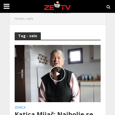
Home
»
selo
Tag - selo
ZENICA
Katica Mijač: Najbolje se