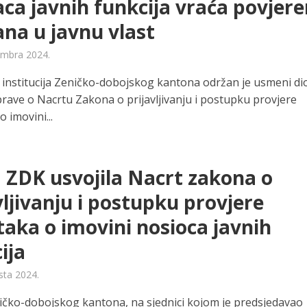
aca javnih funkcija vraća povjere
na u javnu vlast
embra 2024.
u institucija Zeničko-dobojskog kantona održan je usmeni di
prave o Nacrtu Zakona o prijavljivanju i postupku provjere
 imovini...
 ZDK usvojila Nacrt zakona o
vljivanju i postupku provjere
aka o imovini nosioca javnih
ija
sta 2024.
ičko-dobojskog kantona, na sjednici kojom je predsjedavao