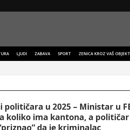
TURA
LJUDI
ZABAVA
SPORT
ZENICA KROZ VAŠ OBJEKT
i političara u 2025 – Ministar u F
a koliko ima kantona, a političar 
“priznao” da je kriminalac