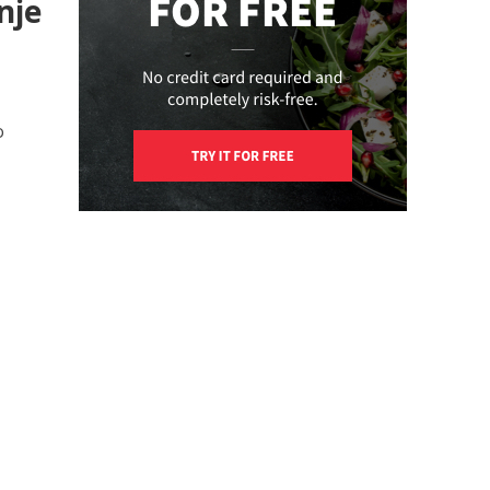
nje
o