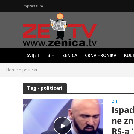
Impressum
SVIJET
BIH
ZENICA
CRNA HRONIKA
KUL
Home
»
politicari
Tag - politicari
BIH
Ispad
ne zn
RS-a 