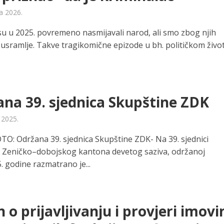
ra 2026.
 su u 2025. povremeno nasmijavali narod, ali smo zbog njih
 susramlje. Takve tragikomične epizode u bh. političkom živo
na 39. sjednica Skupštine ZDK
 2025.
O: Održana 39. sjednica Skupštine ZDK- Na 39. sjednici
 Zeničko–dobojskog kantona devetog saziva, održanoj
. godine razmatrano je...
 o prijavljivanju i provjeri imovi