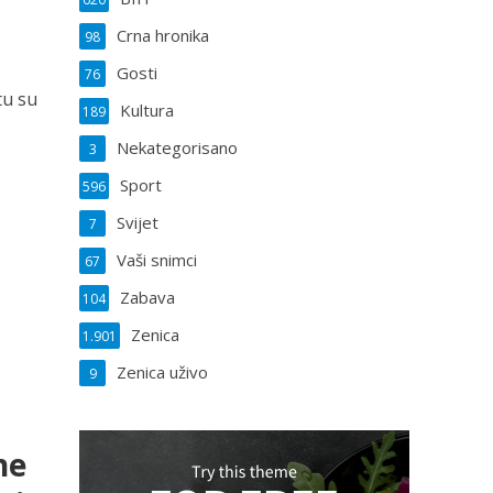
Crna hronika
98
Gosti
76
tu su
Kultura
189
Nekategorisano
3
Sport
596
Svijet
7
Vaši snimci
67
Zabava
104
Zenica
1.901
Zenica uživo
9
ne