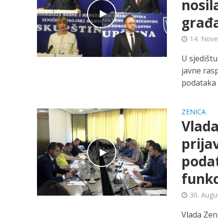
nosil
građa
14. Nov
U sjedišt
javne ras
podataka o
ZENICA
Vlada
prija
podat
funkc
30. Augu
Vlada Zen