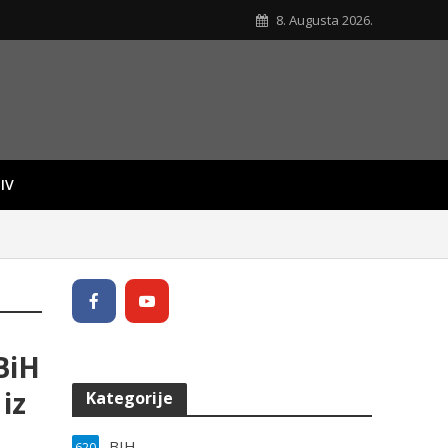
8. Augusta 2026.
IV
BiH
iz
Kategorije
BIH
620