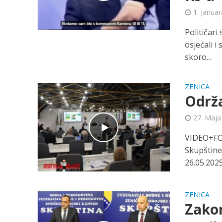
1. Janua
Političari
osjećali i
skoro...
ZENICA
Održa
27. Maja
VIDEO+FOT
Skupštine
26.05.2025
ZENICA
Zakon