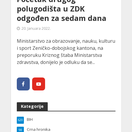
polugodišta u ZDK
odgođen za sedam dana
20. Januara 2022.
Ministarstvo za obrazovanje, nauku, kulturu
i sport Zeničko-dobojskog kantona, na
preporuku Kriznog štaba Ministarstva
zdravstva, donijelo je odluku da se...
Kategorije
BIH
620
Crna hronika
98