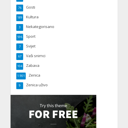
Gosti
76
Kultura
189
Nekategorisano
3
Sport
596
Svijet
7
Vaši snimci
67
Zabava
104
Zenica
1.901
Zenica uživo
9