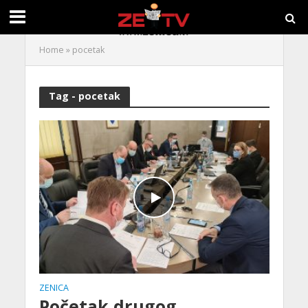
Home
»
pocetak
Tag - pocetak
ZENICA
Početak drugog