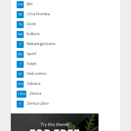
BIH
619
Crna hronika
98
Gosti
76
Kultura
189
Nekategorisano
3
Sport
592
Svijet
7
Vaši snimci
67
Zabava
104
Zenica
1.894
Zenica uživo
9