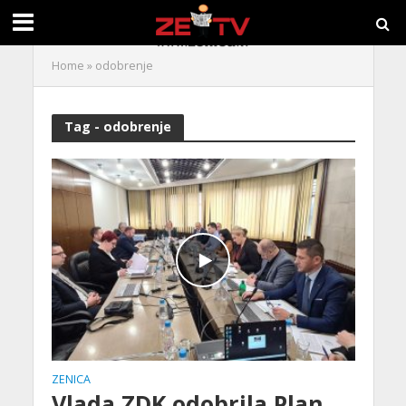
Home
»
odobrenje
Tag - odobrenje
ZENICA
Vlada ZDK odobrila Plan