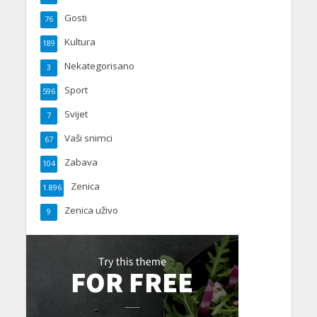
Gosti
76
Kultura
189
Nekategorisano
3
Sport
596
Svijet
7
Vaši snimci
67
Zabava
104
Zenica
1.896
Zenica uživo
9