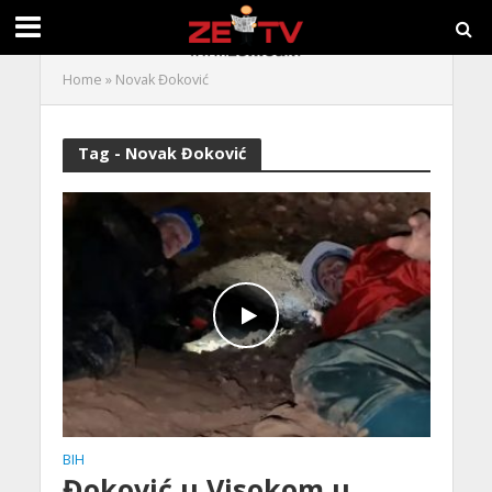
Home
»
Novak Đoković
Tag - Novak Đoković
BIH
Đoković u Visokom u