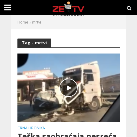
Home
»
mrtvi
Tag - mrtvi
CRNA HRONIKA
Teška saobraćaja nesreća