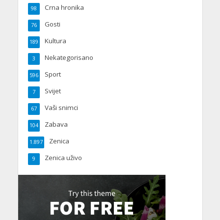
Crna hronika
98
Gosti
76
Kultura
189
Nekategorisano
3
Sport
596
Svijet
7
Vaši snimci
67
Zabava
104
Zenica
1.897
Zenica uživo
9