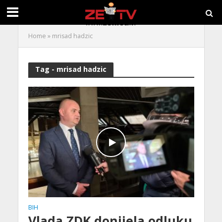
Home
»
mrisad hadzic
Tag - mrisad hadzic
BIH
Vlada ZDK donijela odluku