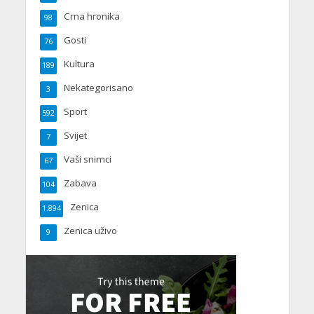
Crna hronika
98
Gosti
76
Kultura
189
Nekategorisano
3
Sport
592
Svijet
7
Vaši snimci
67
Zabava
104
Zenica
1.894
Zenica uživo
9