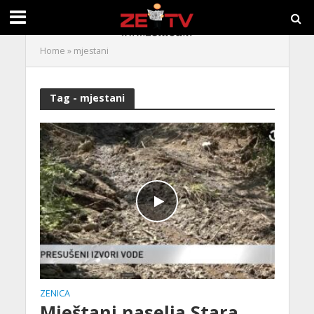
Home
»
mjestani
Tag - mjestani
ZENICA
Mještani naselja Stara