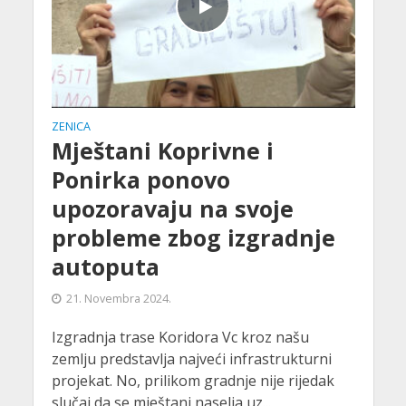
ZENICA
Mještani Koprivne i
Ponirka ponovo
upozoravaju na svoje
probleme zbog izgradnje
autoputa
21. Novembra 2024.
Izgradnja trase Koridora Vc kroz našu
zemlju predstavlja najveći infrastrukturni
projekat. No, prilikom gradnje nije rijedak
slučaj da se mještani naselja uz...