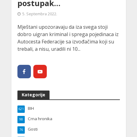
postupak…
5. Septembra 2022.
Mještani upozoravaju da iza svega stoji
dobro uigran kriminal i sprega pojedinaca iz
Autocesta Federacije sa izvođačima koji su
trebali, a nisu, uradili ni 10...
Kategorije
BIH
621
Crna hronika
98
Gosti
76