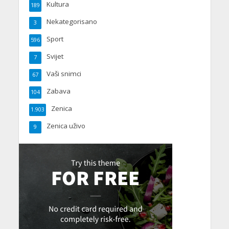
Kultura
189
Nekategorisano
3
Sport
596
Svijet
7
Vaši snimci
67
Zabava
104
Zenica
1.903
Zenica uživo
9