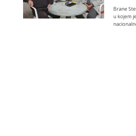
Brane Stev
u kojem je
nacionalno