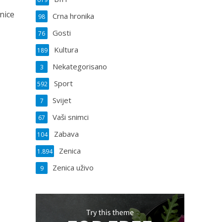
enice
Crna hronika
98
Gosti
76
Kultura
189
Nekategorisano
3
Sport
592
Svijet
7
Vaši snimci
67
Zabava
104
Zenica
1.894
Zenica uživo
9