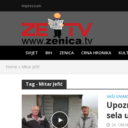
Impressum
SVIJET
BIH
ZENICA
CRNA HRONIKA
KUL
Home
»
Mitar Jefić
Tag - Mitar Jefić
VAŠI SNIMC
Upozn
sela 
26. Okto