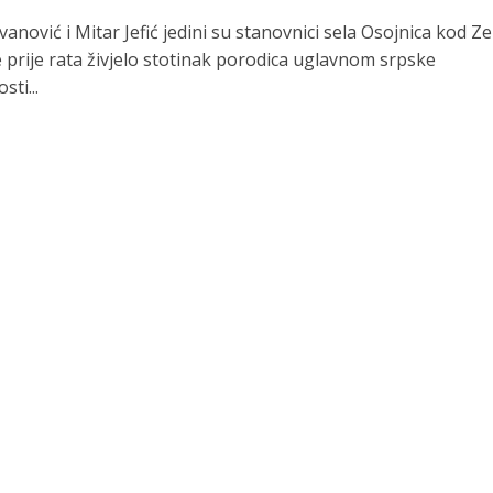
anović i Mitar Jefić jedini su stanovnici sela Osojnica kod Z
 prije rata živjelo stotinak porodica uglavnom srpske
sti...