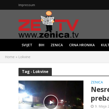
Impressum
SVIJET
BIH
ZENICA
CRNA HRONIKA
KUL
Home
»
Lokvine
Tag - Lokvine
ZENICA
Nesre
preb
9. Maja 