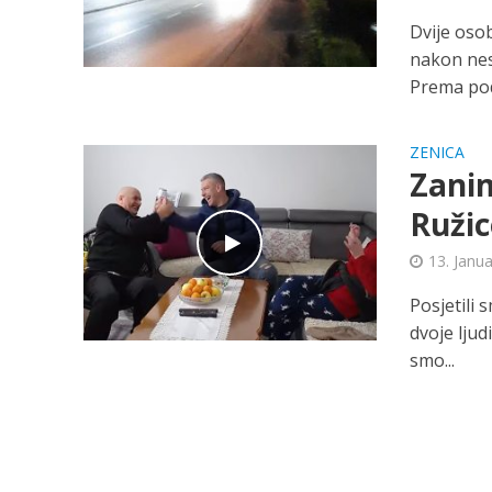
Dvije oso
nakon nes
Prema pod
ZENICA
Zanim
Ružic
13. Janu
Posjetili 
dvoje ljud
smo...