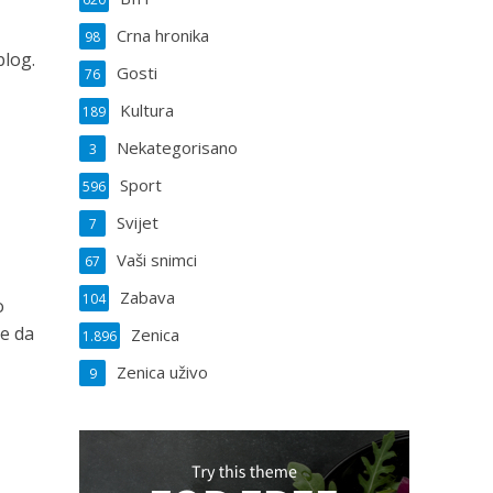
Crna hronika
98
blog.
Gosti
76
Kultura
189
Nekategorisano
3
Sport
596
Svijet
7
Vaši snimci
67
Zabava
104
o
re da
Zenica
1.896
Zenica uživo
9