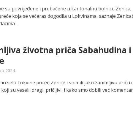
be su povrijeđene i prebačene u kantonalnu bolnicu Zenica,
reće koja se večeras dogodila u Lokvinama, saznaje Zenica
acima...
ljiva životna priča Sabahudina i
e
ara 2024.
smo selo Lokvine pored Zenice i snimili jako zanimljivu priču 
i koji su veseli, dragi, pričljivi, i kako smo dobili već komenta