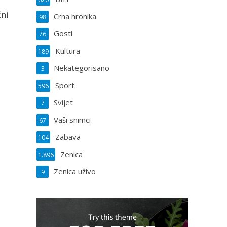
čni
Crna hronika
98
Gosti
76
Kultura
189
Nekategorisano
3
Sport
596
Svijet
7
Vaši snimci
67
Zabava
104
Zenica
1.896
Zenica uživo
9