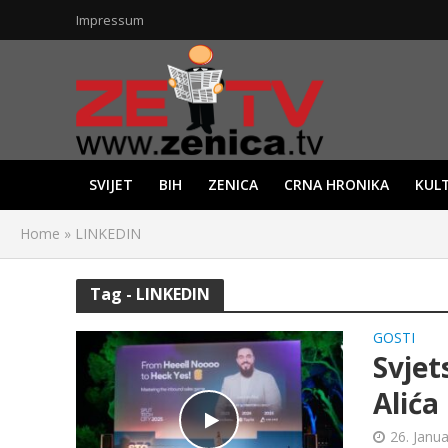
Impressum
SVIJET
BIH
ZENICA
CRNA HRONIKA
KUL
Home
»
LINKEDIN
Tag - LINKEDIN
GOSTI
Svjet
Alića
26. Janu