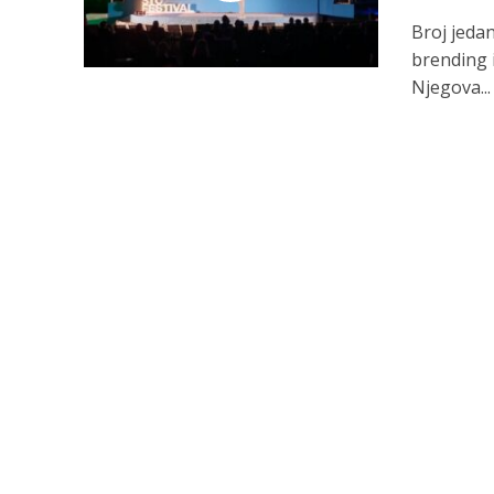
Broj jedan
brending i
Njegova...