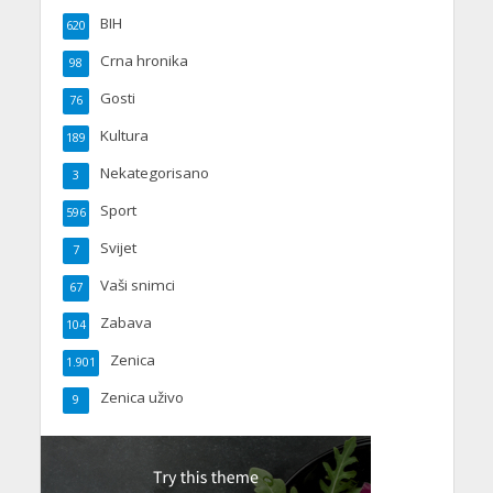
BIH
620
Crna hronika
98
Gosti
76
Kultura
189
Nekategorisano
3
Sport
596
Svijet
7
Vaši snimci
67
Zabava
104
Zenica
1.901
Zenica uživo
9