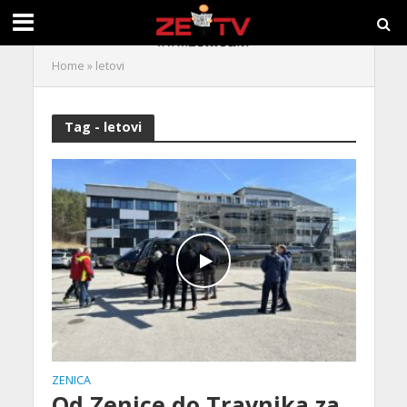
Home
»
letovi
Tag - letovi
ZENICA
Od Zenice do Travnika za