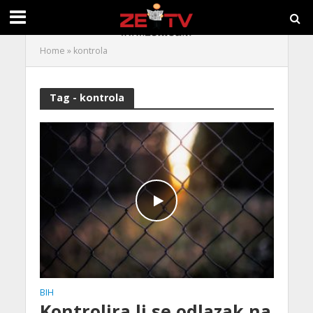
Home
»
kontrola
Tag - kontrola
BIH
Kontrolira li se odlazak na