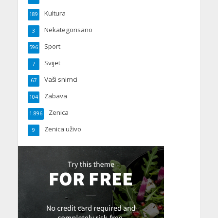
Kultura
189
Nekategorisano
3
Sport
596
Svijet
7
Vaši snimci
67
Zabava
104
Zenica
1.896
Zenica uživo
9