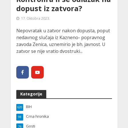
dopust iz zatvora?
17. Oktobra 2023.
Nepovratak u zatvor nakon dopusta, poput
nedavnog slučaja iz Kazneno- popravnog
zavoda Zenica, uznemirio je bh. javnost. U
zatvor se nije vratio dvostruki...
Kategorije
BIH
620
Crna hronika
98
Gosti
76