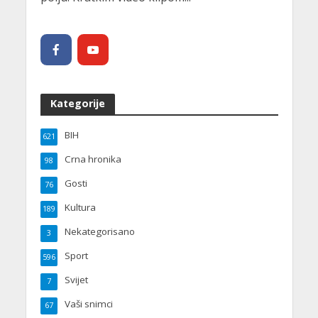
Kategorije
BIH
621
Crna hronika
98
Gosti
76
Kultura
189
Nekategorisano
3
Sport
596
Svijet
7
Vaši snimci
67