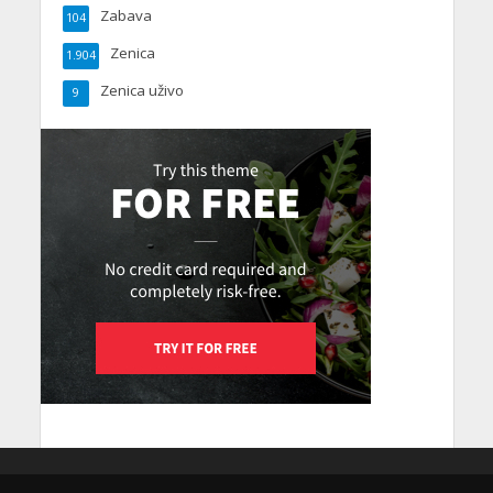
Zabava
104
Zenica
1.904
Zenica uživo
9