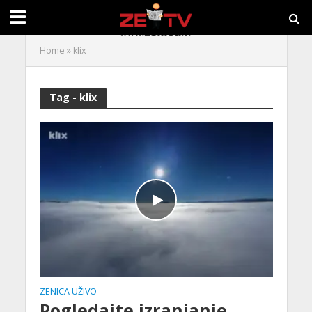
Home
»
klix
Tag - klix
ZENICA UŽIVO
Pogledajte izranjanje