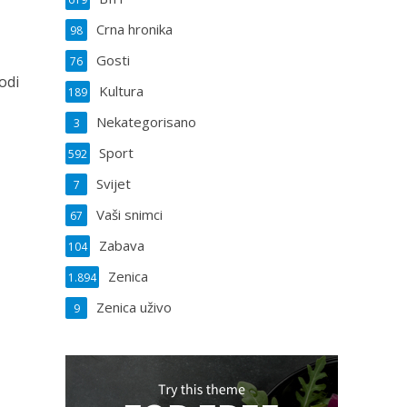
Crna hronika
98
u
Gosti
76
odi
Kultura
189
Nekategorisano
3
Sport
592
Svijet
7
Vaši snimci
67
Zabava
104
Zenica
1.894
Zenica uživo
9