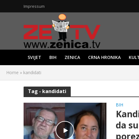
Impressum
SVIJET
BIH
ZENICA
CRNA HRONIKA
KUL
Home
»
kandidati
Tag - kandidati
BIH
Kandi
da su 
pore