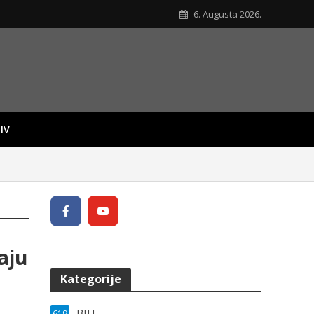
6. Augusta 2026.
IV
aju
Kategorije
BIH
619