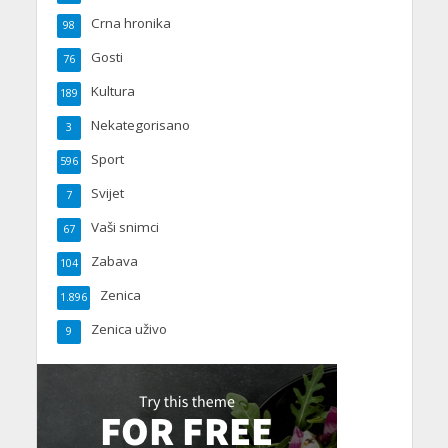
Crna hronika
98
Gosti
76
Kultura
189
Nekategorisano
3
Sport
596
Svijet
7
Vaši snimci
67
Zabava
104
Zenica
1.896
Zenica uživo
9