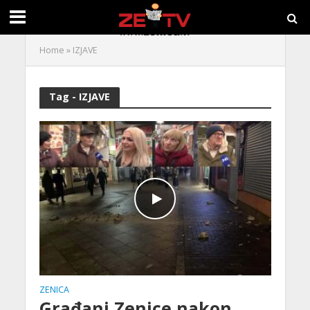
Home
»
IZJAVE
Tag - IZJAVE
ZENICA
Građani Zenice nakon