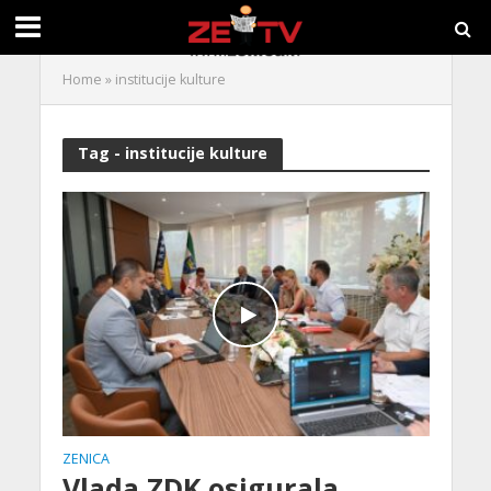
Home
»
institucije kulture
Tag - institucije kulture
ZENICA
Vlada ZDK osigurala