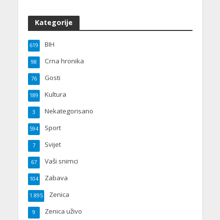
Kategorije
BIH
619
Crna hronika
98
Gosti
76
Kultura
189
Nekategorisano
3
Sport
594
Svijet
7
Vaši snimci
67
Zabava
104
Zenica
1.895
Zenica uživo
9