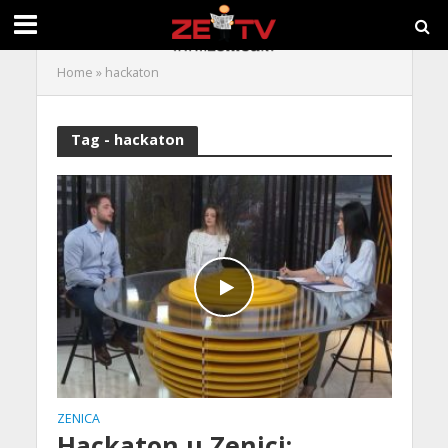
Home
»
hackaton
Tag - hackaton
ZENICA
Hackaton u Zenici: