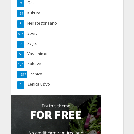
Gosti
76
Kultura
189
Nekategorisano
3
Sport
596
Svijet
7
Vaši snimci
67
Zabava
104
Zenica
1.897
Zenica uživo
9