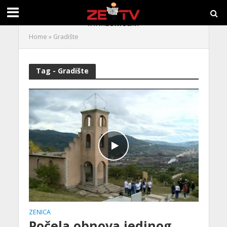
Home
»
Gradište
Tag - Gradište
ZENICA
Počela obnova jedinog