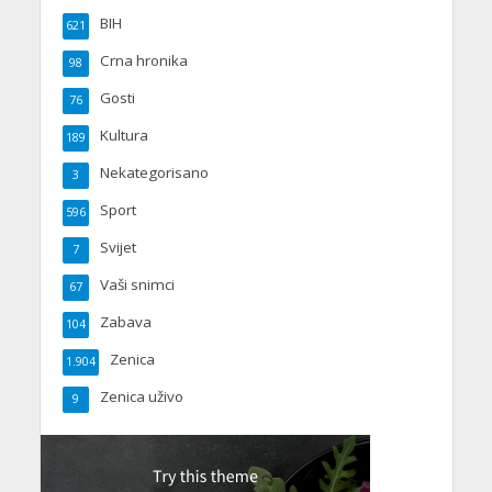
BIH
621
Crna hronika
98
Gosti
76
Kultura
189
Nekategorisano
3
Sport
596
Svijet
7
Vaši snimci
67
Zabava
104
Zenica
1.904
Zenica uživo
9