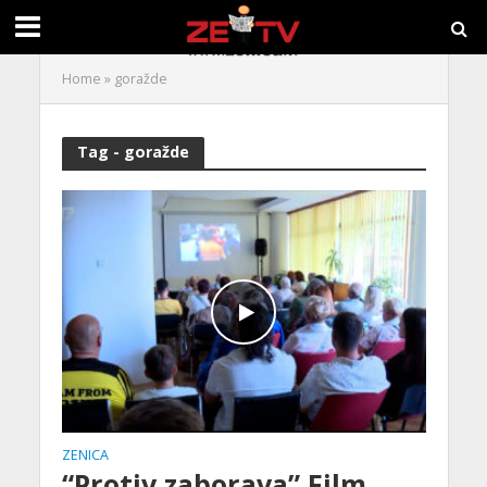
Home
»
goražde
Tag - goražde
ZENICA
“Protiv zaborava” Film