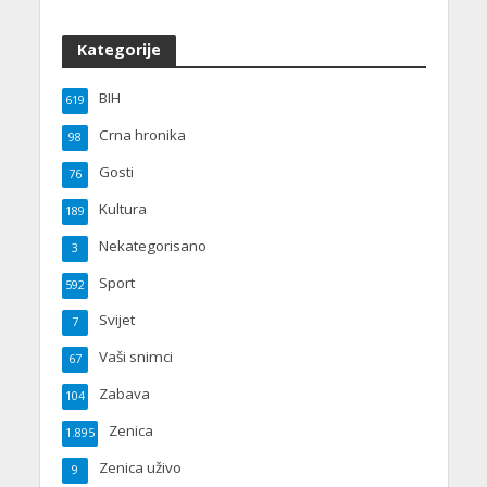
Kategorije
BIH
619
Crna hronika
98
Gosti
76
Kultura
189
Nekategorisano
3
Sport
592
Svijet
7
Vaši snimci
67
Zabava
104
Zenica
1.895
Zenica uživo
9