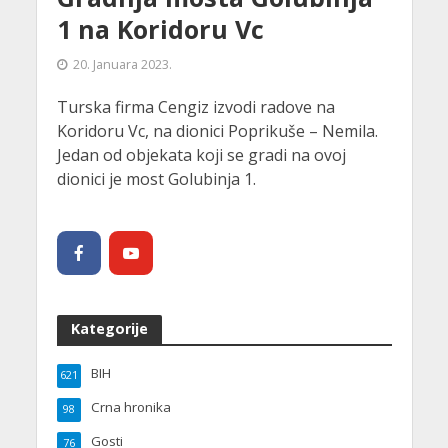
1 na Koridoru Vc
20. Januara 2023.
Turska firma Cengiz izvodi radove na
Koridoru Vc, na dionici Poprikuše – Nemila.
Jedan od objekata koji se gradi na ovoj
dionici je most Golubinja 1.
Kategorije
BIH
621
Crna hronika
98
Gosti
76