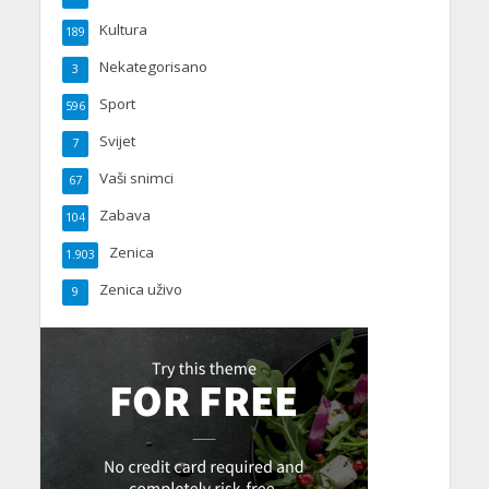
Kultura
189
Nekategorisano
3
Sport
596
Svijet
7
Vaši snimci
67
Zabava
104
Zenica
1.903
Zenica uživo
9