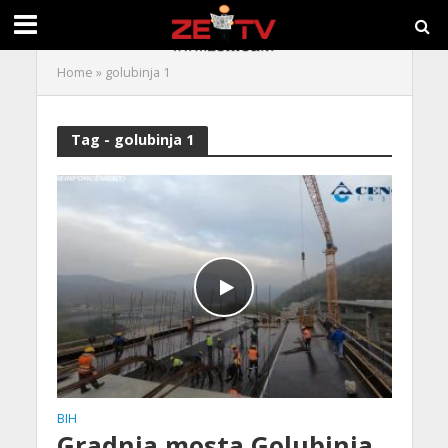
Home
»
golubinja 1
Tag - golubinja 1
BIH
Gradnja mosta Golubinja