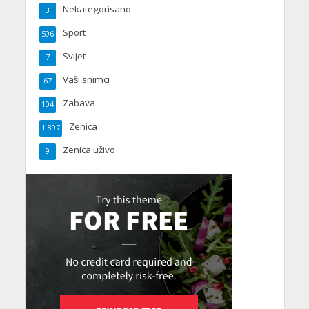
Nekategorisano
3
Sport
596
Svijet
7
Vaši snimci
67
Zabava
104
Zenica
1.897
Zenica uživo
9