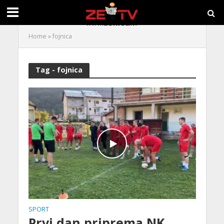
Home
»
fojnica
Tag - fojnica
SPORT
Prvi dan priprema NK