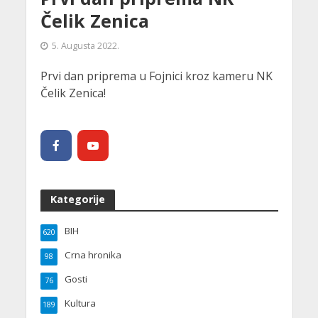
Čelik Zenica
5. Augusta 2022.
Prvi dan priprema u Fojnici kroz kameru NK
Čelik Zenica!
Kategorije
BIH
620
Crna hronika
98
Gosti
76
Kultura
189