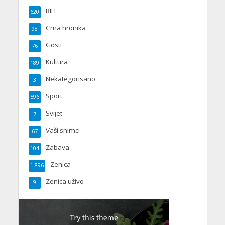
BIH
620
Crna hronika
98
Gosti
76
Kultura
189
Nekategorisano
3
Sport
596
Svijet
7
Vaši snimci
67
Zabava
104
Zenica
1.896
Zenica uživo
9