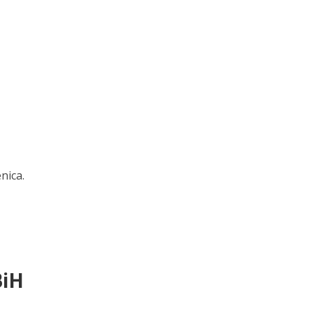
nica.
BiH