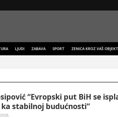
TURA
LJUDI
ZABAVA
SPORT
ZENICA KROZ VAŠ OBJEKT
osipović “Evropski put BiH se ispl
i ka stabilnoj budućnosti”
 2026.