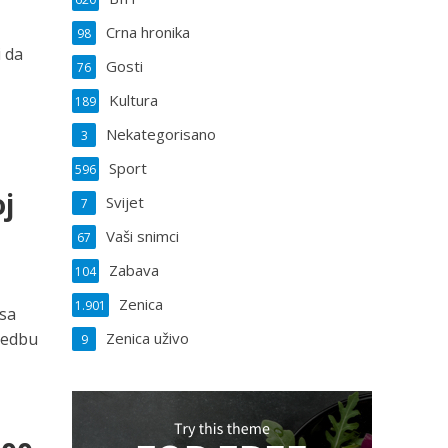
Crna hronika
98
i da
Gosti
76
Kultura
189
Nekategorisano
3
Sport
596
j
Svijet
7
Vaši snimci
67
Zabava
104
Zenica
1.901
 sa
zvedbu
Zenica uživo
9