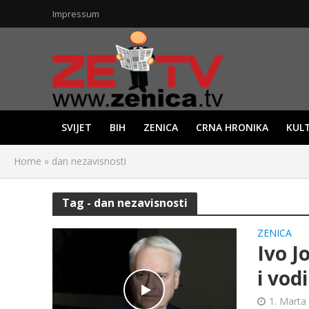
Impressum
SVIJET
BIH
ZENICA
CRNA HRONIKA
KUL
Home
»
dan nezavisnosti
Tag - dan nezavisnosti
ZENICA
Ivo J
i vod
1. Marta