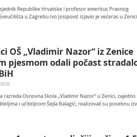
dsjednik Republike Hrvatske i profesor emeritus Pravnog
Sveučilišta u Zagrebu Ivo Josipović izjavio je večeras u Zenic
ci OŠ „Vladimir Nazor“ iz Zenice
 pjesmom odali počast stradalo
 BiH
 2026.
-a razreda Osnovna škola „Vladimir Nazor“ u Zenici, zajedno
iteljima i učiteljicom Šejla Balagić, realizovali su posebnu i