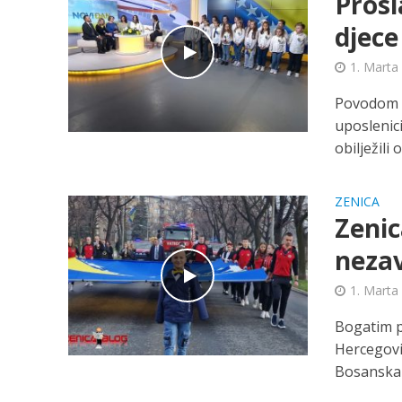
Prosl
djece
1. Marta
Povodom D
uposlenic
obilježili o
ZENICA
Zenic
nezav
1. Marta
Bogatim p
Hercegovi
Bosanska č