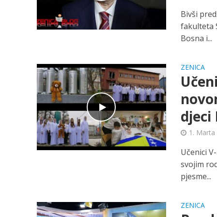
Bivši pre
fakulteta 
Bosna i...
ZENICA
Učeni
novom
djeci
1. Marta
Učenici V
svojim rod
pjesme...
ZENICA