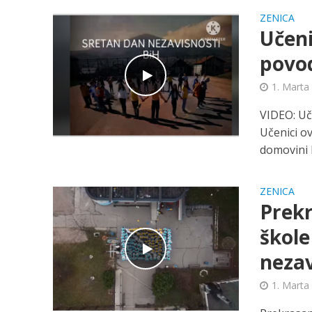
ZENICA
Učeni
povo
1. Marta
VIDEO: Uč
Učenici o
domovini 
ZENICA
Prekr
škol
nezav
1. Marta