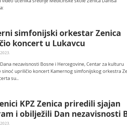
 video učenika srednje Medicinske škole Zenica Danisa
a:
ni simfonijski orkestar Zenica
ičio koncert u Lukavcu
 2023.
ana nezavisnosti Bosne i Hercegovine, Centar za kulturu
e sinoć upriličio koncert Kamernog simfonijskog orkestra Ze
erta su...
nici KPZ Zenica priredili sjajan
am i obilježili Dan nezavisnosti 
 2023.