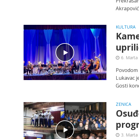
Prekrasan
Akrapović
KULTURA
Kamer
upril
6. Marta
Povodom D
Lukavac j
Gosti konc
ZENICA
Osuđe
progr
3. Marta