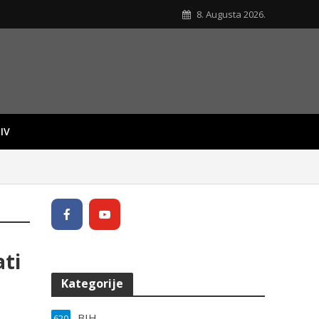
8. Augusta 2026.
IV
ati
Kategorije
BIH
620