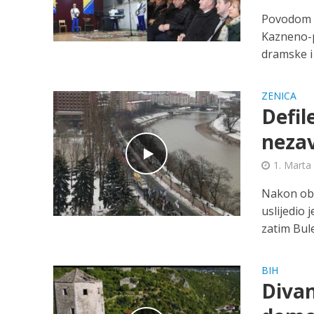
Povodom 1
Kazneno-p
dramske i 
ZENICA
Defil
nezav
1. Marta
Nakon obr
uslijedio 
zatim Bul
BIH
Divan