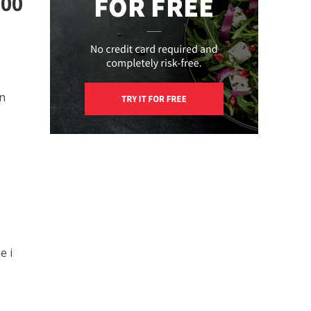
500
in
e i