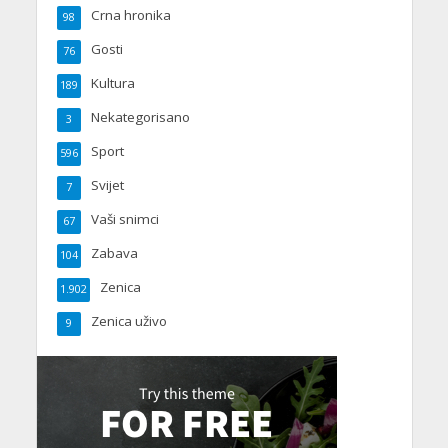
Crna hronika
98
Gosti
76
Kultura
189
Nekategorisano
3
Sport
596
Svijet
7
Vaši snimci
67
Zabava
104
Zenica
1.902
Zenica uživo
9