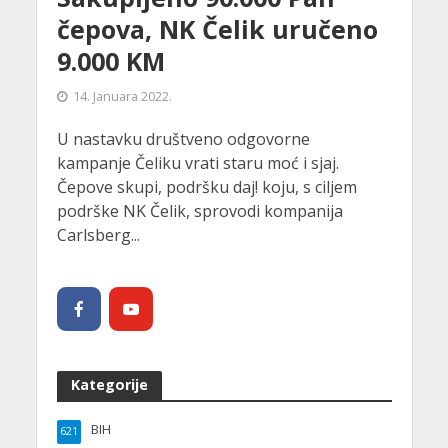
čepova, NK Čelik uručeno
9.000 KM
14. Januara 2022.
U nastavku društveno odgovorne
kampanje Čeliku vrati staru moć i sjaj.
Čepove skupi, podršku daj! koju, s ciljem
podrške NK Čelik, sprovodi kompanija
Carlsberg...
Kategorije
BIH
621