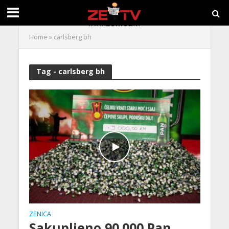
Home
»
carlsberg bh
Tag - carlsberg bh
ZENICA
Sakupljeno 90.000 Pan