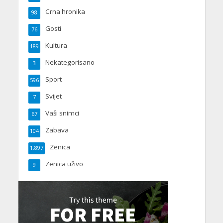
Crna hronika
98
Gosti
76
Kultura
189
Nekategorisano
3
Sport
596
Svijet
7
Vaši snimci
67
Zabava
104
Zenica
1.897
Zenica uživo
9