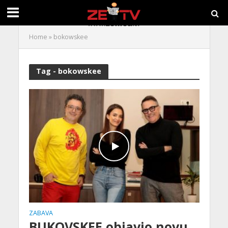
Home
»
bokowskee
Tag - bokowskee
ZABAVA
BUKOVSKEE objavio novu